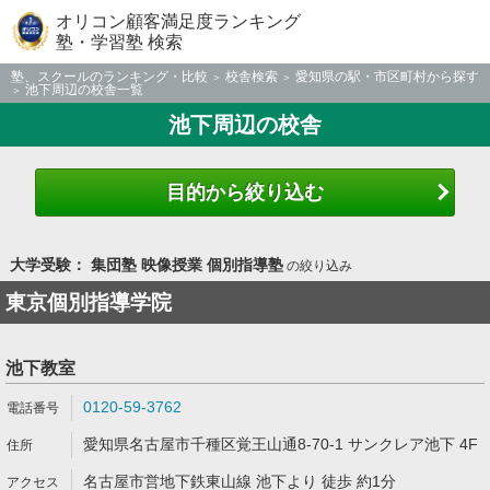
オリコン顧客満足度ランキング
塾・学習塾 検索
塾、スクールのランキング・比較
校舎検索
愛知県の駅・市区町村から探す
池下周辺の校舎一覧
池下周辺の校舎
目的から絞り込む
大学受験： 集団塾 映像授業 個別指導塾
の絞り込み
東京個別指導学院
池下教室
0120-59-3762
愛知県名古屋市千種区覚王山通8-70-1 サンクレア池下 4F
名古屋市営地下鉄東山線 池下より 徒歩 約1分