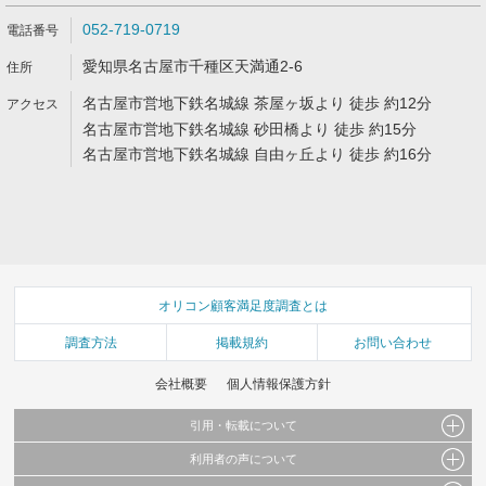
052-719-0719
愛知県名古屋市千種区天満通2-6
名古屋市営地下鉄名城線 茶屋ヶ坂より 徒歩 約12分
名古屋市営地下鉄名城線 砂田橋より 徒歩 約15分
名古屋市営地下鉄名城線 自由ヶ丘より 徒歩 約16分
オリコン顧客満足度調査とは
調査方法
掲載規約
お問い合わせ
会社概要
個人情報保護方針
引用・転載について
利用者の声について
当サイトで公開されている情報（文字、写真、イラスト、画像データ等）及びこれらの配
置・編集および構造などについての著作権は株式会社oricon MEに帰属しております。