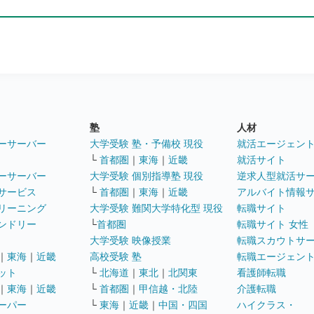
塾
人材
ーサーバー
大学受験 塾・予備校 現役
就活エージェン
└
首都圏
｜
東海
｜
近畿
就活サイト
ーサーバー
大学受験 個別指導塾 現役
逆求人型就活サ
サービス
└
首都圏
｜
東海
｜
近畿
アルバイト情報
リーニング
大学受験 難関大学特化型 現役
転職サイト
ンドリー
└
首都圏
転職サイト 女性
大学受験 映像授業
転職スカウトサ
｜
東海
｜
近畿
高校受験 塾
転職エージェン
ット
└
北海道
｜
東北
｜
北関東
看護師転職
｜
東海
｜
近畿
└
首都圏
｜
甲信越・北陸
介護転職
ーパー
└
東海
｜
近畿
｜
中国・四国
ハイクラス・