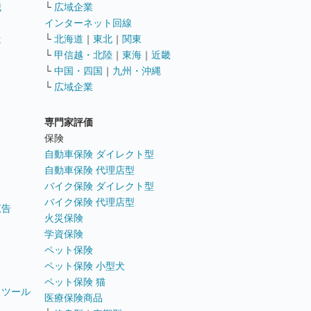
職
└
広域企業
インターネット回線
遣
└
北海道
｜
東北
｜
関東
└
甲信越・北陸
｜
東海
｜
近畿
ス
└
中国・四国
｜
九州・沖縄
└
広域企業
専門家評価
ト
保険
自動車保険 ダイレクト型
自動車保険 代理店型
バイク保険 ダイレクト型
バイク保険 代理店型
広告
火災保険
学資保険
ペット保険
ペット保険 小型犬
ペット保険 猫
トツール
医療保険商品