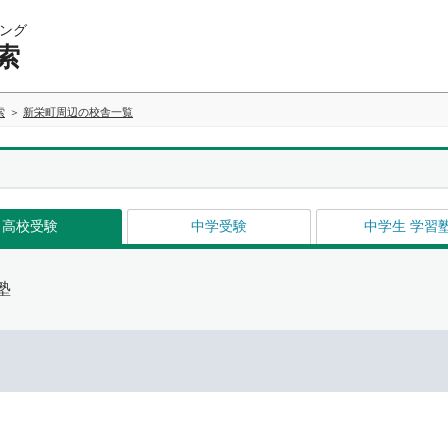
ング
索
索
新栄町周辺の校舎一覧
高校受験
中学受験
中学生 学習
塾