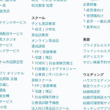
企業研修
ー系
幼児教室 知育
└
経営者向け
販売店
└
管理職向け
スクール
└
若手・一般社
テナンスサービス
子ども英語教室
└
新卒向け
└
幼児
｜
小学生
画配信サービス
英会話教室
真スタジオ
美容
オンライン英会話
サービス
ブライダルエス
通信講座
ックサービス
フェイシャルエ
└
FP
｜
医療事務
ボディエステ
└
宅建
｜
簿記
ナル作品限定型
サロン検索予約
└
TOEIC
｜
社会保険労務士
└
行政書士
｜
ケアマネジャー
プリ オリジナル
└
公務員
｜
ITパスポート
ウエディング
品買取 店舗
資格スクール
ハウスウエディ
引越し
└
FP
｜
医療事務
格安ウエディン
通販
└
宅建
｜
簿記
結婚相談所
複合機
└
社会保険労務士
結婚式場相談カ
サービス
公務員試験予備校
結婚式場情報サ
 小売
法人向け英会話スクール
マッチングアプ