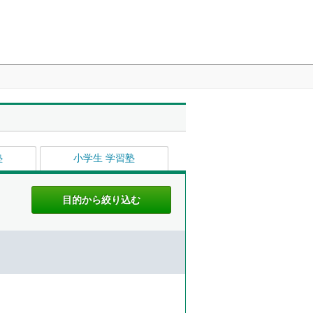
塾
小学生 学習塾