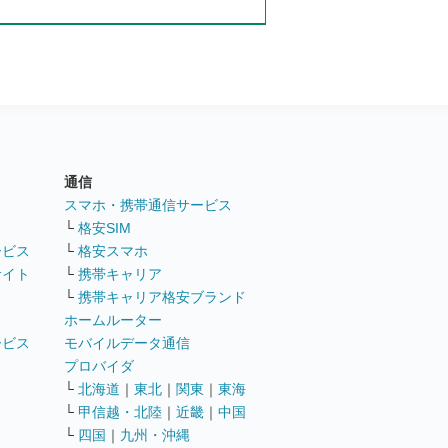
通信
ト
スマホ・携帯通信サービス
└
格安SIM
ービス
└
格安スマホ
サイト
└
携帯キャリア
└
携帯キャリア格安ブランド
ホームルーター
ービス
モバイルデータ通信
ト
プロバイダ
└
北海道
｜
東北
｜
関東
｜
東海
└
甲信越・北陸
｜
近畿
｜
中国
└
四国
｜
九州・沖縄