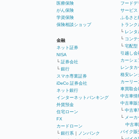
医療保険
フードデ
がん保険
サービス
学資保険
ふるさと
保険相談ショップ
トランク
└
レンタ
└
コンテ
金融
└
宅配型
ネット証券
引越し会
NISA
カーシェ
└
証券会社
レンタカ
└
銀行
格安レン
スマホ専業証券
カーリー
iDeCo 証券会社
車買取会
ネット銀行
中古車情
インターネットバンキング
中古車販
外貨預金
└
中古車
住宅ローン
└
メーカ
FX
中古車
カードローン
バイク販
└
銀行系
｜
ノンバンク
└
バイク