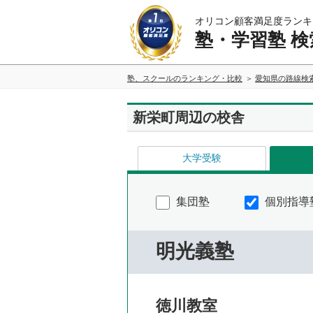
オリコン顧客満足度ランキ
塾・学習塾 検
塾、スクールのランキング・比較
愛知県の路線検
新栄町周辺の校舎
大学受験
集団塾
個別指導
明光義塾
徳川教室