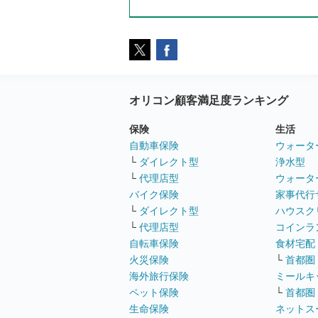
オリコン顧客満足度ランキング
保険
生活
自動車保険
ウォータ
└
ダイレクト型
浄水型
└
代理店型
ウォータ
バイク保険
家事代行
└
ダイレクト型
ハウスク
└
代理店型
コインラ
自転車保険
食材宅配
火災保険
└
首都圏
海外旅行保険
ミールキ
ペット保険
└
首都圏
生命保険
ネットス