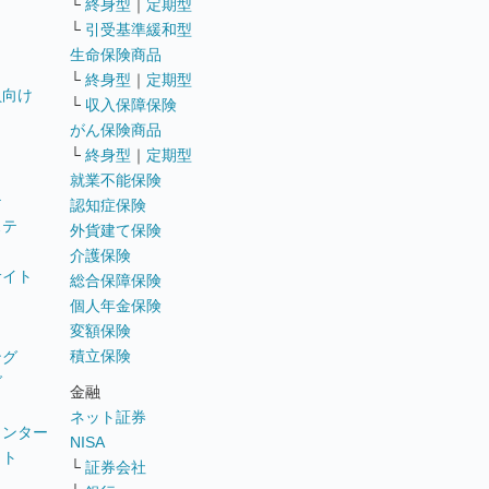
└
終身型
｜
定期型
└
引受基準緩和型
生命保険商品
└
終身型
｜
定期型
員向け
└
収入保障保険
がん保険商品
└
終身型
｜
定期型
就業不能保険
テ
認知症保険
ステ
外貨建て保険
介護保険
サイト
総合保障保険
個人年金保険
変額保険
積立保険
ング
グ
金融
ネット証券
ウンター
NISA
イト
└
証券会社
リ