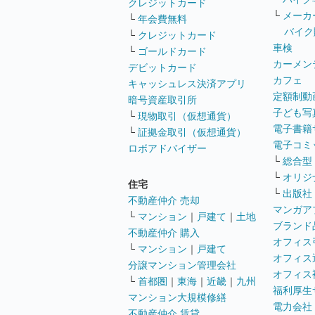
クレジットカード
└
メーカ
└
年会費無料
バイク
└
クレジットカード
車検
└
ゴールドカード
カーメン
デビットカード
カフェ
キャッシュレス決済アプリ
定額制動
暗号資産取引所
子ども写
└
現物取引（仮想通貨）
電子書籍
└
証拠金取引（仮想通貨）
電子コミ
ロボアドバイザー
└
総合型
└
オリジ
住宅
└
出版社
不動産仲介 売却
マンガア
└
マンション
｜
戸建て
｜
土地
ブランド
不動産仲介 購入
オフィス
└
マンション
｜
戸建て
オフィス
分譲マンション管理会社
オフィス
└
首都圏
｜
東海
｜
近畿
｜
九州
福利厚生
マンション大規模修繕
電力会社
不動産仲介 賃貸