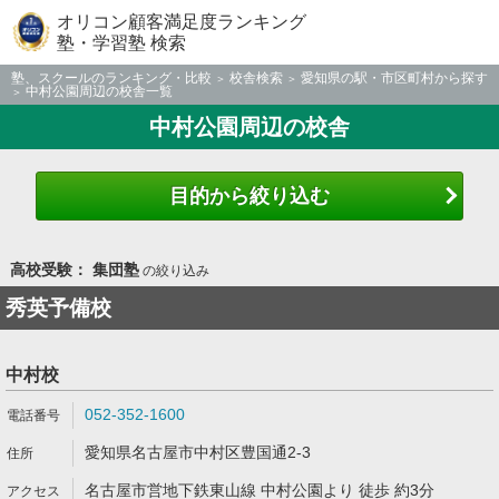
オリコン顧客満足度ランキング
塾・学習塾 検索
塾、スクールのランキング・比較
校舎検索
愛知県の駅・市区町村から探す
中村公園周辺の校舎一覧
中村公園周辺の校舎
目的から絞り込む
高校受験： 集団塾
の絞り込み
秀英予備校
中村校
052-352-1600
愛知県名古屋市中村区豊国通2-3
名古屋市営地下鉄東山線 中村公園より 徒歩 約3分