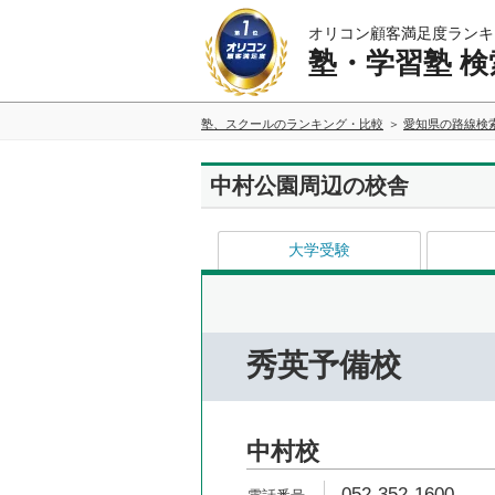
オリコン顧客満足度ランキ
塾・学習塾 検
塾、スクールのランキング・比較
愛知県の路線検
中村公園周辺の校舎
大学受験
秀英予備校
中村校
052-352-1600