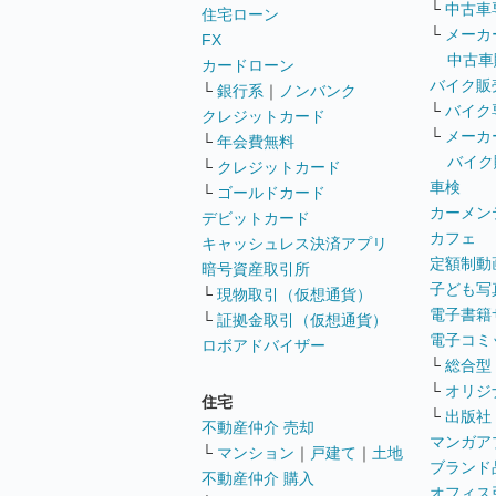
└
中古車
住宅ローン
└
メーカ
FX
中古車
カードローン
バイク販
└
銀行系
｜
ノンバンク
└
バイク
クレジットカード
└
メーカ
└
年会費無料
バイク
└
クレジットカード
車検
└
ゴールドカード
カーメン
デビットカード
カフェ
キャッシュレス決済アプリ
定額制動
暗号資産取引所
子ども写
└
現物取引（仮想通貨）
電子書籍
└
証拠金取引（仮想通貨）
電子コミ
ロボアドバイザー
└
総合型
└
オリジ
住宅
└
出版社
不動産仲介 売却
マンガア
└
マンション
｜
戸建て
｜
土地
ブランド
不動産仲介 購入
オフィス