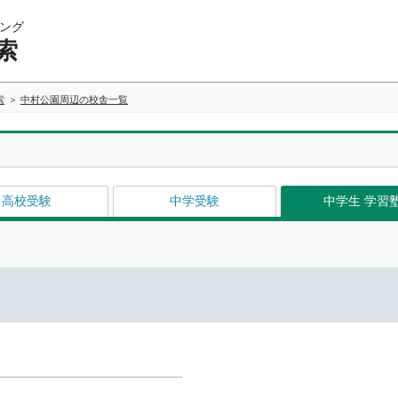
ング
索
索
中村公園周辺の校舎一覧
高校受験
中学受験
中学生 学習