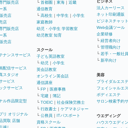
ビジネス
専門販売店
└
首都圏
｜
東海
｜
近畿
法人カーリース
ー系
通信教育
ネット印刷通販
販売店
└
高校生
｜
中学生
｜
小学生
ビジネスチャッ
売店
家庭教師
Web会議ツール
専門販売店
幼児・小学生 学習教室
企業研修
ー系
幼児教室 知育
└
経営者向け
販売店
└
管理職向け
スクール
└
若手・一般社
テナンスサービス
子ども英語教室
└
新卒向け
└
幼児
｜
小学生
画配信サービス
英会話教室
真スタジオ
美容
オンライン英会話
サービス
ブライダルエス
通信講座
ックサービス
フェイシャルエ
└
FP
｜
医療事務
ボディエステ
└
宅建
｜
簿記
ナル作品限定型
サロン検索予約
└
TOEIC
｜
社会保険労務士
└
行政書士
｜
ケアマネジャー
プリ オリジナル
└
公務員
｜
ITパスポート
ウエディング
品買取 店舗
資格スクール
ハウスウエディ
引越し