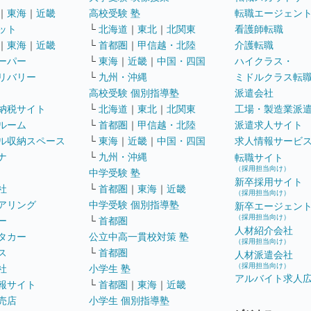
｜
東海
｜
近畿
高校受験 塾
転職エージェン
ット
└
北海道
｜
東北
｜
北関東
看護師転職
｜
東海
｜
近畿
└
首都圏
｜
甲信越・北陸
介護転職
ーパー
└
東海
｜
近畿
｜
中国・四国
ハイクラス・
リバリー
└
九州・沖縄
ミドルクラス転
高校受験 個別指導塾
派遣会社
納税サイト
└
北海道
｜
東北
｜
北関東
工場・製造業派
ルーム
└
首都圏
｜
甲信越・北陸
派遣求人サイト
ル収納スペース
└
東海
｜
近畿
｜
中国・四国
求人情報サービ
ナ
└
九州・沖縄
転職サイト
（採用担当向け）
中学受験 塾
新卒採用サイト
社
└
首都圏
｜
東海
｜
近畿
（採用担当向け）
アリング
中学受験 個別指導塾
新卒エージェン
（採用担当向け）
ー
└
首都圏
人材紹介会社
タカー
公立中高一貫校対策 塾
（採用担当向け）
ス
└
首都圏
人材派遣会社
（採用担当向け）
社
小学生 塾
アルバイト求人
報サイト
└
首都圏
｜
東海
｜
近畿
売店
小学生 個別指導塾