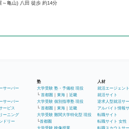
～亀山) 八田 徒歩 約14分
塾
人材
ーサーバー
大学受験 塾・予備校 現役
就活エージェン
└
首都圏
｜
東海
｜
近畿
就活サイト
ーサーバー
大学受験 個別指導塾 現役
逆求人型就活サ
サービス
└
首都圏
｜
東海
｜
近畿
アルバイト情報
リーニング
大学受験 難関大学特化型 現役
転職サイト
ンドリー
└
首都圏
転職サイト 女性
大学受験 映像授業
転職スカウトサ