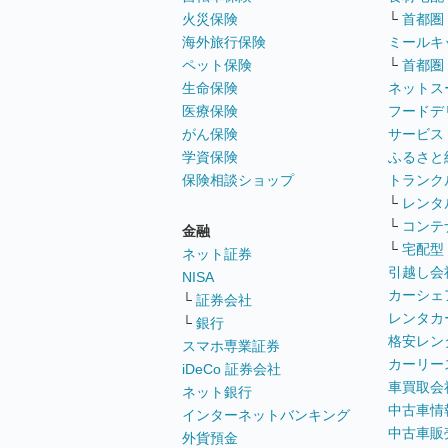
火災保険
└
首都圏
海外旅行保険
ミールキ
ペット保険
└
首都圏
生命保険
ネットス
医療保険
フードデ
がん保険
サービス
学資保険
ふるさと
保険相談ショップ
トランク
└
レンタ
└
コンテ
金融
└
宅配型
ネット証券
引越し会
NISA
カーシェ
└
証券会社
レンタカ
└
銀行
格安レン
スマホ専業証券
カーリー
iDeCo 証券会社
車買取会
ネット銀行
中古車情
インターネットバンキング
中古車販
外貨預金