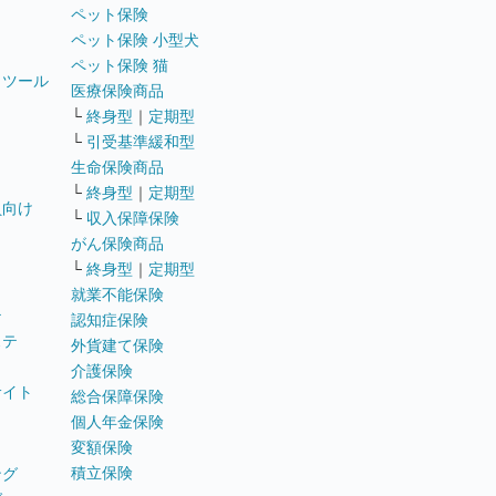
ペット保険
ペット保険 小型犬
ペット保険 猫
トツール
医療保険商品
└
終身型
｜
定期型
└
引受基準緩和型
生命保険商品
└
終身型
｜
定期型
員向け
└
収入保障保険
がん保険商品
└
終身型
｜
定期型
就業不能保険
テ
認知症保険
ステ
外貨建て保険
介護保険
サイト
総合保障保険
個人年金保険
変額保険
積立保険
ング