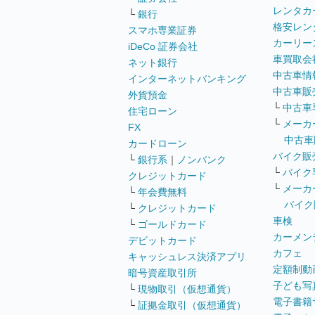
レンタカ
└
銀行
格安レン
スマホ専業証券
カーリー
iDeCo 証券会社
車買取会
ネット銀行
中古車情
インターネットバンキング
中古車販
外貨預金
└
中古車
住宅ローン
└
メーカ
FX
中古車
カードローン
バイク販
└
銀行系
｜
ノンバンク
└
バイク
クレジットカード
└
メーカ
└
年会費無料
バイク
└
クレジットカード
車検
└
ゴールドカード
カーメン
デビットカード
カフェ
キャッシュレス決済アプリ
定額制動
暗号資産取引所
子ども写
└
現物取引（仮想通貨）
電子書籍
└
証拠金取引（仮想通貨）