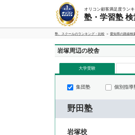
オリコン顧客満足度ランキ
塾・学習塾 検
塾、スクールのランキング・比較
愛知県の路線検
岩塚周辺の校舎
大学受験
集団塾
個別指導
野田塾
岩塚校