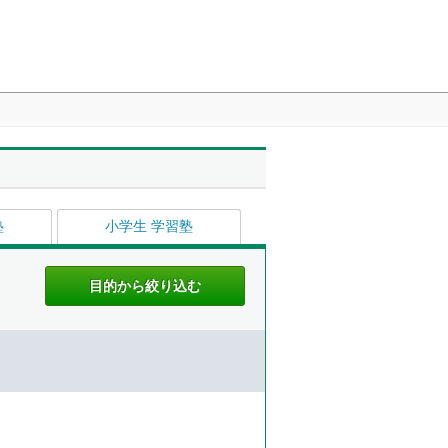
塾
小学生 学習塾