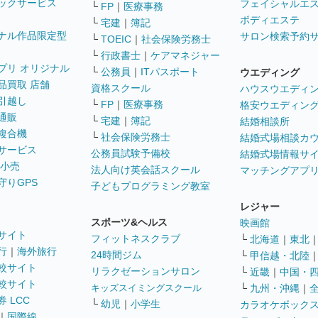
ックサービス
フェイシャルエ
└
FP
｜
医療事務
ボディエステ
└
宅建
｜
簿記
ナル作品限定型
サロン検索予約
└
TOEIC
｜
社会保険労務士
└
行政書士
｜
ケアマネジャー
プリ オリジナル
└
公務員
｜
ITパスポート
ウエディング
品買取 店舗
資格スクール
ハウスウエディ
引越し
└
FP
｜
医療事務
格安ウエディン
通販
└
宅建
｜
簿記
結婚相談所
複合機
└
社会保険労務士
結婚式場相談カ
サービス
公務員試験予備校
結婚式場情報サ
 小売
法人向け英会話スクール
マッチングアプ
守りGPS
子どもプログラミング教室
レジャー
スポーツ&ヘルス
映画館
サイト
フィットネスクラブ
└
北海道
｜
東北
行
｜
海外旅行
24時間ジム
└
甲信越・北陸
較サイト
リラクゼーションサロン
└
近畿
｜
中国・
較サイト
キッズスイミングスクール
└
九州・沖縄
｜
 LCC
└
幼児
｜
小学生
カラオケボック
｜
国際線