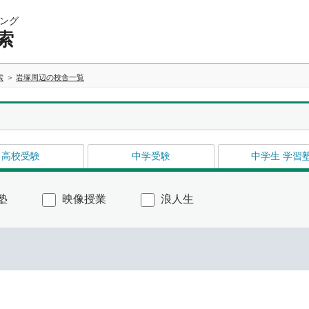
ング
索
索
岩塚周辺の校舎一覧
高校受験
中学受験
中学生 学習
塾
映像授業
浪人生