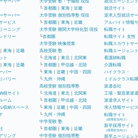
ーサーバー
大学受験 塾・予備校 現役
就活エージェン
└
首都圏
｜
東海
｜
近畿
就活サイト
ーサーバー
大学受験 個別指導塾 現役
逆求人型就活サ
サービス
└
首都圏
｜
東海
｜
近畿
アルバイト情報
リーニング
大学受験 難関大学特化型 現役
転職サイト
ンドリー
└
首都圏
転職サイト 女性
大学受験 映像授業
転職スカウトサ
｜
東海
｜
近畿
高校受験 塾
転職エージェン
ット
└
北海道
｜
東北
｜
北関東
看護師転職
｜
東海
｜
近畿
└
首都圏
｜
甲信越・北陸
介護転職
ーパー
└
東海
｜
近畿
｜
中国・四国
ハイクラス・
リバリー
└
九州・沖縄
ミドルクラス転
高校受験 個別指導塾
派遣会社
納税サイト
└
北海道
｜
東北
｜
北関東
工場・製造業派
ルーム
└
首都圏
｜
甲信越・北陸
派遣求人サイト
ル収納スペース
└
東海
｜
近畿
｜
中国・四国
求人情報サービ
ナ
└
九州・沖縄
転職サイト
（採用担当向け）
中学受験 塾
新卒採用サイト
社
└
首都圏
｜
東海
｜
近畿
（採用担当向け）
アリング
中学受験 個別指導塾
新卒エージェン