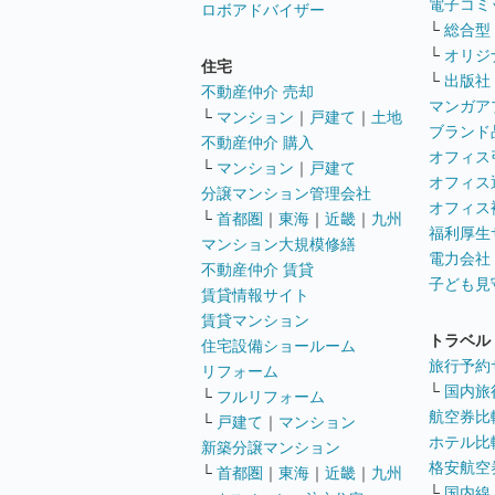
電子コミ
ロボアドバイザー
└
総合型
└
オリジ
住宅
└
出版社
不動産仲介 売却
マンガア
└
マンション
｜
戸建て
｜
土地
ブランド
不動産仲介 購入
オフィス
└
マンション
｜
戸建て
オフィス
分譲マンション管理会社
オフィス
└
首都圏
｜
東海
｜
近畿
｜
九州
福利厚生
マンション大規模修繕
電力会社
不動産仲介 賃貸
子ども見
賃貸情報サイト
賃貸マンション
トラベル
住宅設備ショールーム
旅行予約
リフォーム
└
国内旅
└
フルリフォーム
航空券比
└
戸建て
｜
マンション
ホテル比
新築分譲マンション
格安航空券
└
首都圏
｜
東海
｜
近畿
｜
九州
└
国内線