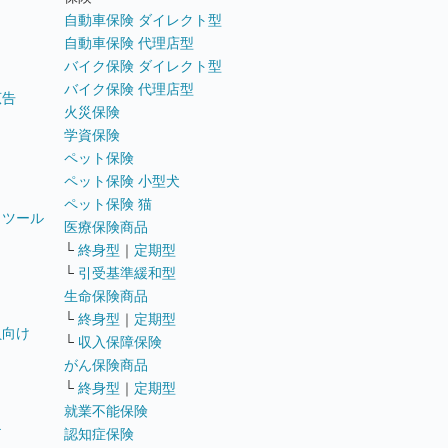
自動車保険 ダイレクト型
自動車保険 代理店型
バイク保険 ダイレクト型
バイク保険 代理店型
広告
火災保険
学資保険
ペット保険
ペット保険 小型犬
ペット保険 猫
トツール
医療保険商品
└
終身型
｜
定期型
└
引受基準緩和型
生命保険商品
└
終身型
｜
定期型
員向け
└
収入保障保険
がん保険商品
└
終身型
｜
定期型
就業不能保険
テ
認知症保険