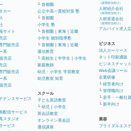
（採用担当向け）
ー
└
首都圏
人材紹介会社
タカー
公立中高一貫校対策 塾
（採用担当向け）
ス
└
首都圏
人材派遣会社
（採用担当向け）
社
小学生 塾
アルバイト求人
報サイト
└
首都圏
｜
東海
｜
近畿
売店
小学生 個別指導塾
ビジネス
専門販売店
└
首都圏
｜
東海
｜
近畿
法人カーリース
ー系
通信教育
ネット印刷通販
販売店
└
高校生
｜
中学生
｜
小学生
ビジネスチャッ
売店
家庭教師
Web会議ツール
専門販売店
幼児・小学生 学習教室
企業研修
ー系
幼児教室 知育
└
経営者向け
販売店
└
管理職向け
スクール
└
若手・一般社
テナンスサービス
子ども英語教室
└
新卒向け
└
幼児
｜
小学生
画配信サービス
英会話教室
真スタジオ
美容
オンライン英会話
サービス
ブライダルエス
通信講座