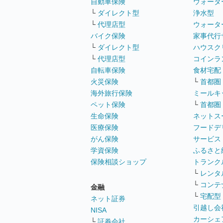
自動車保険
ウォータ
└
ダイレクト型
浄水型
└
代理店型
ウォータ
バイク保険
家事代行
└
ダイレクト型
ハウスク
└
代理店型
コインラ
自転車保険
食材宅配
火災保険
└
首都圏
海外旅行保険
ミールキ
ペット保険
└
首都圏
生命保険
ネットス
医療保険
フードデ
がん保険
サービス
学資保険
ふるさと
保険相談ショップ
トランク
└
レンタ
└
コンテ
金融
└
宅配型
ネット証券
引越し会
NISA
カーシェ
└
証券会社