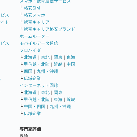
ト
スマホ・携帯通信サービス
└
格安SIM
ービス
└
格安スマホ
サイト
└
携帯キャリア
└
携帯キャリア格安ブランド
ホームルーター
ービス
モバイルデータ通信
ト
プロバイダ
└
北海道
｜
東北
｜
関東
｜
東海
└
甲信越・北陸
｜
近畿
｜
中国
└
四国
｜
九州・沖縄
職
└
広域企業
インターネット回線
遣
└
北海道
｜
東北
｜
関東
└
甲信越・北陸
｜
東海
｜
近畿
ス
└
中国・四国
｜
九州・沖縄
└
広域企業
専門家評価
ト
保険