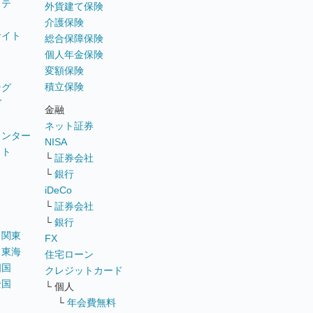
ステ
外貨建て保険
介護保険
サイト
総合保障保険
個人年金保険
変額保険
積立保険
ング
グ
金融
ネット証券
ウンター
NISA
イト
└
証券会社
リ
└
銀行
iDeCo
└
証券会社
└
銀行
｜
関東
FX
｜
東海
住宅ローン
四国
クレジットカード
全国
└ 個人
ス
└
年会費無料