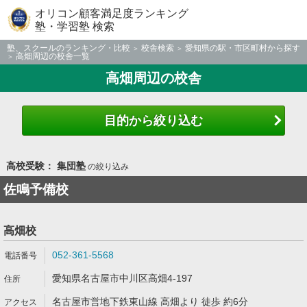
オリコン顧客満足度ランキング
塾・学習塾 検索
塾、スクールのランキング・比較
校舎検索
愛知県の駅・市区町村から探す
高畑周辺の校舎一覧
高畑周辺の校舎
目的から絞り込む
高校受験： 集団塾
の絞り込み
佐鳴予備校
高畑校
052-361-5568
愛知県名古屋市中川区高畑4-197
名古屋市営地下鉄東山線 高畑より 徒歩 約6分