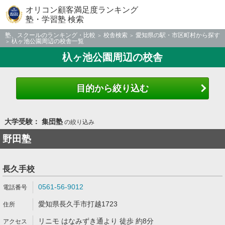
オリコン顧客満足度ランキング
塾・学習塾 検索
塾、スクールのランキング・比較
校舎検索
愛知県の駅・市区町村から探す
杁ヶ池公園周辺の校舎一覧
杁ヶ池公園周辺の校舎
目的から絞り込む
大学受験： 集団塾
の絞り込み
野田塾
長久手校
0561-56-9012
愛知県長久手市打越1723
リニモ はなみずき通より 徒歩 約8分