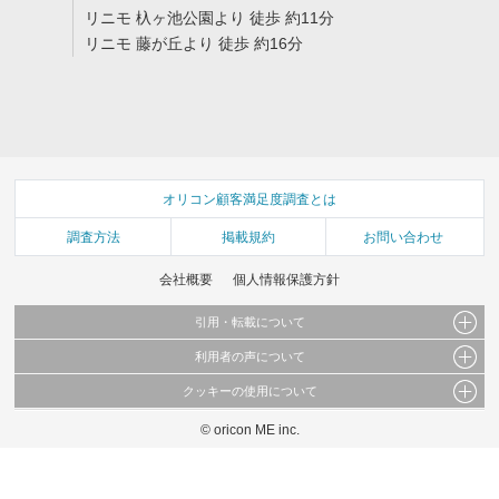
リニモ 杁ヶ池公園より 徒歩 約11分
リニモ 藤が丘より 徒歩 約16分
オリコン顧客満足度調査とは
調査方法
掲載規約
お問い合わせ
会社概要
個人情報保護方針
引用・転載について
利用者の声について
当サイトで公開されている情報（文字、写真、イラスト、画像データ等）及びこれらの配
置・編集および構造などについての著作権は株式会社oricon MEに帰属しております。
クッキーの使用について
当サイトに掲載している内容はすべてサービスの利用者が提出された見解・感想です。
これらの情報を権利者の許可なく無断転載・複製などの二次利用を行うことは固く禁じて
弊社が内容について正確性を含め一切保証するものではありません。
おります。
© oricon ME inc.
このサイトでは Cookie を使用して、ユーザーに合わせたコンテンツや広告の表示、ソー
弊社の見解・ 意見ではないことをご理解いただいた上でご覧ください。
シャル メディア機能の提供、広告の表示回数やクリック数の測定を行っています。
また、ユーザーによるサイトの利用状況についても情報を収集し、ソーシャル メディア
や広告配信、データ解析の各パートナーに提供しています。