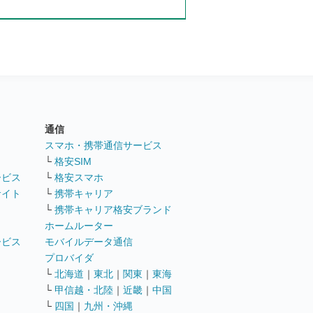
通信
ト
スマホ・携帯通信サービス
└
格安SIM
ービス
└
格安スマホ
サイト
└
携帯キャリア
└
携帯キャリア格安ブランド
ホームルーター
ービス
モバイルデータ通信
ト
プロバイダ
└
北海道
｜
東北
｜
関東
｜
東海
└
甲信越・北陸
｜
近畿
｜
中国
└
四国
｜
九州・沖縄