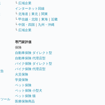
職
└
広域企業
インターネット回線
遣
└
北海道
｜
東北
｜
関東
└
甲信越・北陸
｜
東海
｜
近畿
ス
└
中国・四国
｜
九州・沖縄
└
広域企業
専門家評価
ト
保険
自動車保険 ダイレクト型
自動車保険 代理店型
バイク保険 ダイレクト型
バイク保険 代理店型
広告
火災保険
学資保険
ペット保険
ペット保険 小型犬
ペット保険 猫
トツール
医療保険商品