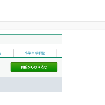
塾
小学生 学習塾