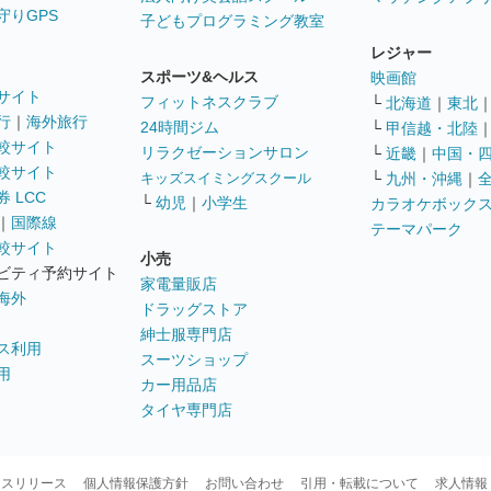
守りGPS
子どもプログラミング教室
レジャー
スポーツ&ヘルス
映画館
サイト
フィットネスクラブ
└
北海道
｜
東北
行
｜
海外旅行
24時間ジム
└
甲信越・北陸
較サイト
リラクゼーションサロン
└
近畿
｜
中国・
較サイト
キッズスイミングスクール
└
九州・沖縄
｜
 LCC
└
幼児
｜
小学生
カラオケボック
｜
国際線
テーマパーク
較サイト
小売
ビティ予約サイト
家電量販店
海外
ドラッグストア
紳士服専門店
ス利用
スーツショップ
用
カー用品店
タイヤ専門店
ースリリース
個人情報保護方針
お問い合わせ
引用・転載について
求人情報