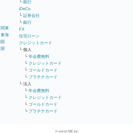
└
銀行
iDeCo
└
証券会社
└
銀行
｜
関東
FX
｜
東海
住宅ローン
四国
クレジットカード
全国
└ 個人
ス
└
年会費無料
└
クレジットカード
└
ゴールドカード
└
プラチナカード
└ 法人
└
年会費無料
└
クレジットカード
└
ゴールドカード
└
プラチナカード
© oricon ME inc.