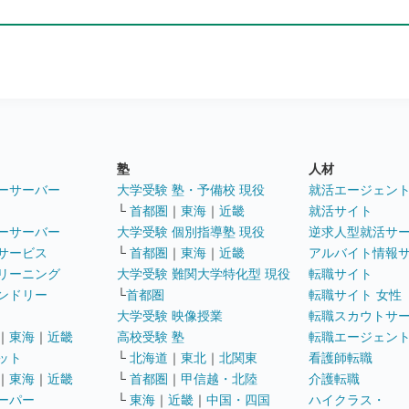
塾
人材
ーサーバー
大学受験 塾・予備校 現役
就活エージェン
└
首都圏
｜
東海
｜
近畿
就活サイト
ーサーバー
大学受験 個別指導塾 現役
逆求人型就活サ
サービス
└
首都圏
｜
東海
｜
近畿
アルバイト情報
リーニング
大学受験 難関大学特化型 現役
転職サイト
ンドリー
└
首都圏
転職サイト 女性
大学受験 映像授業
転職スカウトサ
｜
東海
｜
近畿
高校受験 塾
転職エージェン
ット
└
北海道
｜
東北
｜
北関東
看護師転職
｜
東海
｜
近畿
└
首都圏
｜
甲信越・北陸
介護転職
ーパー
└
東海
｜
近畿
｜
中国・四国
ハイクラス・