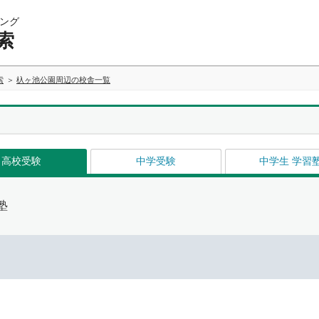
ング
索
索
杁ヶ池公園周辺の校舎一覧
高校受験
中学受験
中学生 学習
塾