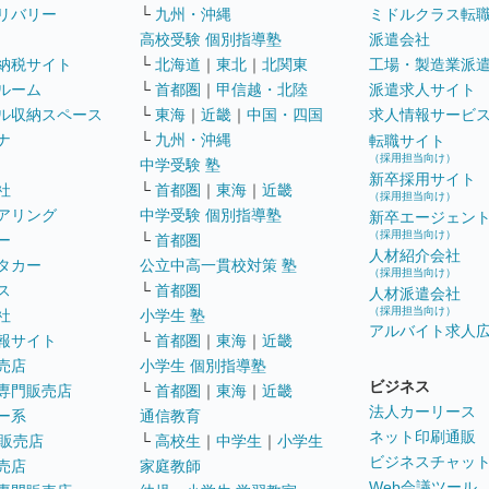
リバリー
└
九州・沖縄
ミドルクラス転
高校受験 個別指導塾
派遣会社
納税サイト
└
北海道
｜
東北
｜
北関東
工場・製造業派
ルーム
└
首都圏
｜
甲信越・北陸
派遣求人サイト
ル収納スペース
└
東海
｜
近畿
｜
中国・四国
求人情報サービ
ナ
└
九州・沖縄
転職サイト
（採用担当向け）
中学受験 塾
新卒採用サイト
社
└
首都圏
｜
東海
｜
近畿
（採用担当向け）
アリング
中学受験 個別指導塾
新卒エージェン
（採用担当向け）
ー
└
首都圏
人材紹介会社
タカー
公立中高一貫校対策 塾
（採用担当向け）
ス
└
首都圏
人材派遣会社
（採用担当向け）
社
小学生 塾
アルバイト求人
報サイト
└
首都圏
｜
東海
｜
近畿
売店
小学生 個別指導塾
ビジネス
専門販売店
└
首都圏
｜
東海
｜
近畿
法人カーリース
ー系
通信教育
ネット印刷通販
販売店
└
高校生
｜
中学生
｜
小学生
ビジネスチャッ
売店
家庭教師
Web会議ツール