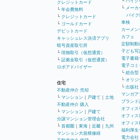
└
バイク
クレジットカード
└
メーカ
└
年会費無料
バイク
└
クレジットカード
車検
└
ゴールドカード
カーメン
デビットカード
カフェ
キャッシュレス決済アプリ
定額制動
暗号資産取引所
子ども写
└
現物取引（仮想通貨）
電子書籍
└
証拠金取引（仮想通貨）
電子コミ
ロボアドバイザー
└
総合型
└
オリジ
住宅
└
出版社
不動産仲介 売却
マンガア
└
マンション
｜
戸建て
｜
土地
ブランド
不動産仲介 購入
オフィス
└
マンション
｜
戸建て
オフィス
分譲マンション管理会社
オフィス
└
首都圏
｜
東海
｜
近畿
｜
九州
福利厚生
マンション大規模修繕
電力会社