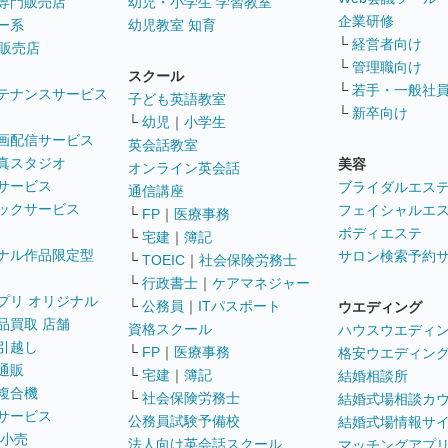
専門販売店
幼児・小学生 学習教室
企業研修
ー系
幼児教室 知育
└
経営者向け
販売店
└
管理職向け
スクール
└
若手・一般社
テナンスサービス
子ども英語教室
└
新卒向け
└
幼児
｜
小学生
画配信サービス
英会話教室
真スタジオ
美容
オンライン英会話
サービス
ブライダルエス
通信講座
ックサービス
フェイシャルエ
└
FP
｜
医療事務
ボディエステ
└
宅建
｜
簿記
ナル作品限定型
サロン検索予約
└
TOEIC
｜
社会保険労務士
└
行政書士
｜
ケアマネジャー
プリ オリジナル
└
公務員
｜
ITパスポート
ウエディング
品買取 店舗
資格スクール
ハウスウエディ
引越し
└
FP
｜
医療事務
格安ウエディン
通販
└
宅建
｜
簿記
結婚相談所
複合機
└
社会保険労務士
結婚式場相談カ
サービス
公務員試験予備校
結婚式場情報サ
 小売
法人向け英会話スクール
マッチングアプ