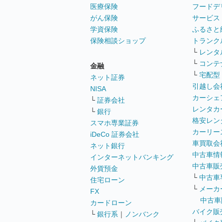
医療保険
フードデ
がん保険
サービス
学資保険
ふるさと
保険相談ショップ
トランク
└
レンタ
└
コンテ
金融
└
宅配型
ネット証券
引越し会
NISA
カーシェ
└
証券会社
レンタカ
└
銀行
格安レン
スマホ専業証券
カーリー
iDeCo 証券会社
車買取会
ネット銀行
中古車情
インターネットバンキング
中古車販
外貨預金
└
中古車
住宅ローン
└
メーカ
FX
中古車
カードローン
バイク販
└
銀行系
｜
ノンバンク