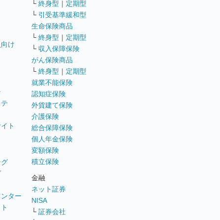
└
終身型
｜
定期型
└
引受基準緩和型
生命保険商品
└
終身型
｜
定期型
員向け
└
収入保障保険
がん保険商品
└
終身型
｜
定期型
就業不能保険
テ
認知症保険
ステ
外貨建て保険
介護保険
サイト
総合保障保険
個人年金保険
変額保険
積立保険
ング
グ
金融
ネット証券
ウンター
NISA
イト
└
証券会社
リ