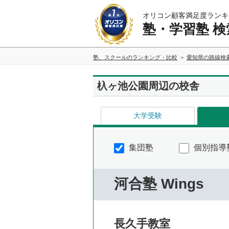
オリコン顧客満足度ランキ
塾・学習塾 検
塾、スクールのランキング・比較
愛知県の路線検
杁ヶ池公園周辺の校舎
大学受験
集団塾
個別指導
河合塾 Wings
長久手教室