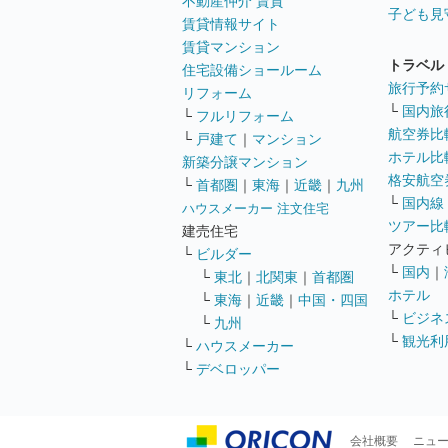
不動産仲介 賃貸
子ども見
賃貸情報サイト
賃貸マンション
トラベル
住宅設備ショールーム
旅行予約
リフォーム
└
国内旅
└
フルリフォーム
航空券比
└
戸建て
｜
マンション
ホテル比
新築分譲マンション
格安航空券
└
首都圏
｜
東海
｜
近畿
｜
九州
└
国内線
ハウスメーカー 注文住宅
ツアー比
建売住宅
アクティ
└
ビルダー
└
国内
｜
└
東北
｜
北関東
｜
首都圏
ホテル
└
東海
｜
近畿
｜
中国・四国
└
ビジネ
└
九州
└
観光利
└
ハウスメーカー
└
デベロッパー
会社概要
ニュ