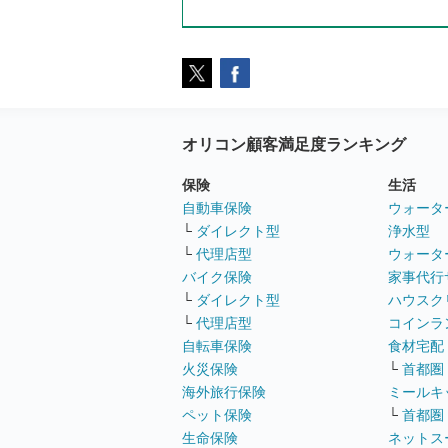
オリコン顧客満足度ランキング
保険
生活
自動車保険
ウォータ
└
ダイレクト型
浄水型
└
代理店型
ウォータ
バイク保険
家事代行
└
ダイレクト型
ハウスク
└
代理店型
コインラ
自転車保険
食材宅配
火災保険
└
首都圏
海外旅行保険
ミールキ
ペット保険
└
首都圏
生命保険
ネットス