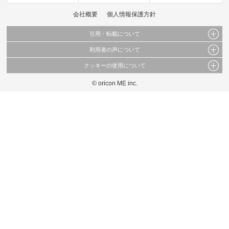
会社概要
個人情報保護方針
引用・転載について
利用者の声について
当サイトで公開されている情報（文字、写真、イラスト、画像データ等）及びこれらの配
置・編集および構造などについての著作権は株式会社oricon MEに帰属しております。
クッキーの使用について
当サイトに掲載している内容はすべてサービスの利用者が提出された見解・感想です。
これらの情報を権利者の許可なく無断転載・複製などの二次利用を行うことは固く禁じて
弊社が内容について正確性を含め一切保証するものではありません。
おります。
© oricon ME inc.
このサイトでは Cookie を使用して、ユーザーに合わせたコンテンツや広告の表示、ソー
弊社の見解・ 意見ではないことをご理解いただいた上でご覧ください。
シャル メディア機能の提供、広告の表示回数やクリック数の測定を行っています。
また、ユーザーによるサイトの利用状況についても情報を収集し、ソーシャル メディア
や広告配信、データ解析の各パートナーに提供しています。
各パートナーは、この情報とユーザーが各パートナーに提供した他の情報や、ユーザーが
各パートナーのサービスを使用したときに収集した他の情報を組み合わせて使用すること
があります。