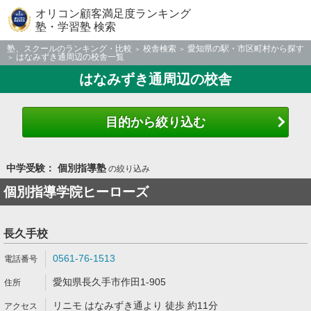
オリコン顧客満足度ランキング
塾・学習塾 検索
塾、スクールのランキング・比較
校舎検索
愛知県の駅・市区町村から探す
はなみずき通周辺の校舎一覧
はなみずき通周辺の校舎
目的から絞り込む
中学受験： 個別指導塾
の絞り込み
個別指導学院ヒーローズ
長久手校
0561-76-1513
愛知県長久手市作田1-905
リニモ はなみずき通より 徒歩 約11分