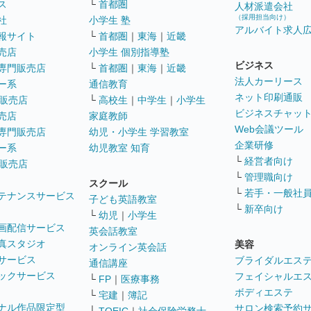
ス
└
首都圏
人材派遣会社
（採用担当向け）
社
小学生 塾
アルバイト求人
報サイト
└
首都圏
｜
東海
｜
近畿
売店
小学生 個別指導塾
ビジネス
専門販売店
└
首都圏
｜
東海
｜
近畿
法人カーリース
ー系
通信教育
ネット印刷通販
販売店
└
高校生
｜
中学生
｜
小学生
ビジネスチャッ
売店
家庭教師
Web会議ツール
専門販売店
幼児・小学生 学習教室
企業研修
ー系
幼児教室 知育
└
経営者向け
販売店
└
管理職向け
スクール
└
若手・一般社
テナンスサービス
子ども英語教室
└
新卒向け
└
幼児
｜
小学生
画配信サービス
英会話教室
真スタジオ
美容
オンライン英会話
サービス
ブライダルエス
通信講座
ックサービス
フェイシャルエ
└
FP
｜
医療事務
ボディエステ
└
宅建
｜
簿記
ナル作品限定型
サロン検索予約