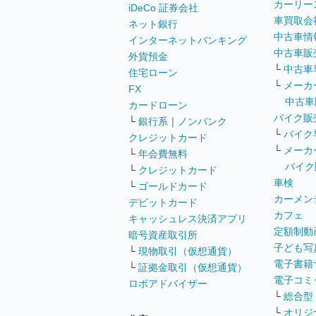
カーリー
iDeCo 証券会社
車買取会
ネット銀行
中古車情
インターネットバンキング
中古車販
外貨預金
└
中古車
住宅ローン
└
メーカ
FX
中古車
カードローン
バイク販
└
銀行系
｜
ノンバンク
└
バイク
クレジットカード
└
メーカ
└
年会費無料
バイク
└
クレジットカード
車検
└
ゴールドカード
カーメン
デビットカード
カフェ
キャッシュレス決済アプリ
定額制動
暗号資産取引所
子ども写
└
現物取引（仮想通貨）
電子書籍
└
証拠金取引（仮想通貨）
電子コミ
ロボアドバイザー
└
総合型
└
オリジ