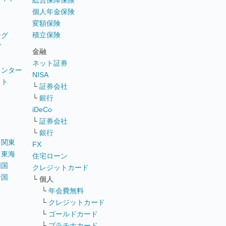
総合保障保険
個人年金保険
変額保険
積立保険
ング
グ
金融
ネット証券
ウンター
NISA
イト
└
証券会社
リ
└
銀行
iDeCo
└
証券会社
└
銀行
｜
関東
FX
｜
東海
住宅ローン
四国
クレジットカード
全国
└ 個人
ス
└
年会費無料
└
クレジットカード
└
ゴールドカード
└
プラチナカード