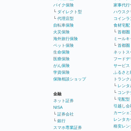
バイク保険
家事代行
└
ダイレクト型
ハウスク
└
代理店型
コインラ
自転車保険
食材宅配
火災保険
└
首都圏
海外旅行保険
ミールキ
ペット保険
└
首都圏
生命保険
ネットス
医療保険
フードデ
がん保険
サービス
学資保険
ふるさと
保険相談ショップ
トランク
└
レンタ
└
コンテ
金融
└
宅配型
ネット証券
引越し会
NISA
カーシェ
└
証券会社
レンタカ
└
銀行
格安レン
スマホ専業証券