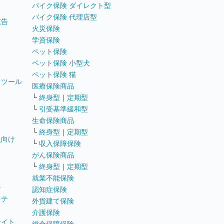
バイク保険 ダイレクト型
バイク保険 代理店型
広告
火災保険
学資保険
ペット保険
ペット保険 小型犬
ペット保険 猫
トツール
医療保険商品
└
終身型
｜
定期型
└
引受基準緩和型
生命保険商品
└
終身型
｜
定期型
員向け
└
収入保障保険
がん保険商品
└
終身型
｜
定期型
就業不能保険
テ
認知症保険
ステ
外貨建て保険
介護保険
サイト