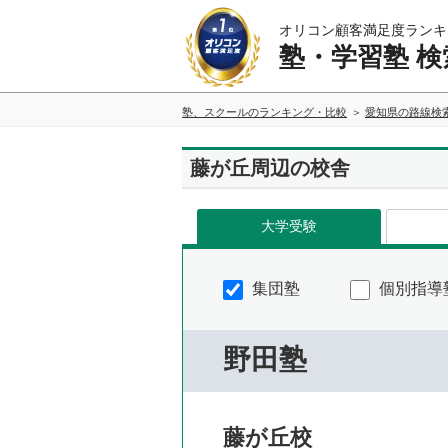
オリコン顧客満足度ランキ
塾・学習塾 検
塾、スクールのランキング・比較
愛知県の路線検
藤が丘周辺の校舎
大学受験
集団塾
個別指導
野田塾
藤が丘校