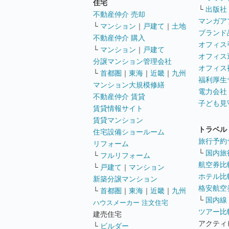
住宅
└
出版社
不動産仲介 売却
マンガア
└
マンション
｜
戸建て
｜
土地
ブランド
不動産仲介 購入
オフィス
└
マンション
｜
戸建て
オフィス
分譲マンション管理会社
オフィス
└
首都圏
｜
東海
｜
近畿
｜
九州
福利厚生
マンション大規模修繕
電力会社
不動産仲介 賃貸
子ども見
賃貸情報サイト
賃貸マンション
トラベル
住宅設備ショールーム
旅行予約
リフォーム
└
国内旅
└
フルリフォーム
航空券比
└
戸建て
｜
マンション
ホテル比
新築分譲マンション
格安航空券
└
首都圏
｜
東海
｜
近畿
｜
九州
└
国内線
ハウスメーカー 注文住宅
ツアー比
建売住宅
アクティ
└
ビルダー