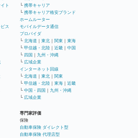
サイト
└
携帯キャリア
└
携帯キャリア格安ブランド
ホームルーター
ービス
モバイルデータ通信
ト
プロバイダ
└
北海道
｜
東北
｜
関東
｜
東海
└
甲信越・北陸
｜
近畿
｜
中国
└
四国
｜
九州・沖縄
職
└
広域企業
インターネット回線
遣
└
北海道
｜
東北
｜
関東
└
甲信越・北陸
｜
東海
｜
近畿
ス
└
中国・四国
｜
九州・沖縄
└
広域企業
専門家評価
ト
保険
自動車保険 ダイレクト型
自動車保険 代理店型