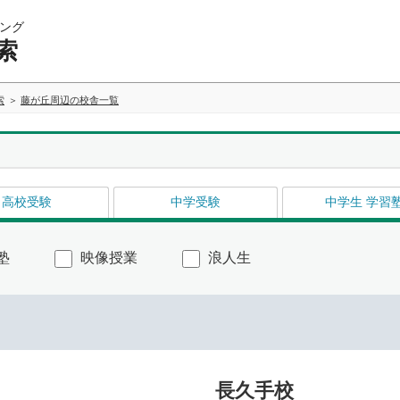
ング
索
索
藤が丘周辺の校舎一覧
高校受験
中学受験
中学生 学習
塾
映像授業
浪人生
長久手校