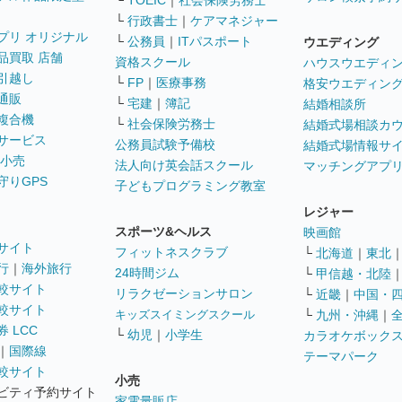
└
TOEIC
｜
社会保険労務士
└
行政書士
｜
ケアマネジャー
プリ オリジナル
└
公務員
｜
ITパスポート
ウエディング
品買取 店舗
資格スクール
ハウスウエディ
引越し
└
FP
｜
医療事務
格安ウエディン
通販
└
宅建
｜
簿記
結婚相談所
複合機
└
社会保険労務士
結婚式場相談カ
サービス
公務員試験予備校
結婚式場情報サ
 小売
法人向け英会話スクール
マッチングアプ
守りGPS
子どもプログラミング教室
レジャー
スポーツ&ヘルス
映画館
サイト
フィットネスクラブ
└
北海道
｜
東北
行
｜
海外旅行
24時間ジム
└
甲信越・北陸
較サイト
リラクゼーションサロン
└
近畿
｜
中国・
較サイト
キッズスイミングスクール
└
九州・沖縄
｜
 LCC
└
幼児
｜
小学生
カラオケボック
｜
国際線
テーマパーク
較サイト
小売
ビティ予約サイト
家電量販店