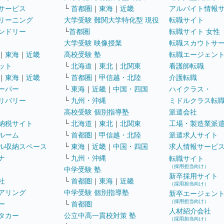
サービス
└
首都圏
｜
東海
｜
近畿
アルバイト情報
リーニング
大学受験 難関大学特化型 現役
転職サイト
ンドリー
└
首都圏
転職サイト 女性
大学受験 映像授業
転職スカウトサ
｜
東海
｜
近畿
高校受験 塾
転職エージェン
ット
└
北海道
｜
東北
｜
北関東
看護師転職
｜
東海
｜
近畿
└
首都圏
｜
甲信越・北陸
介護転職
ーパー
└
東海
｜
近畿
｜
中国・四国
ハイクラス・
リバリー
└
九州・沖縄
ミドルクラス転
高校受験 個別指導塾
派遣会社
納税サイト
└
北海道
｜
東北
｜
北関東
工場・製造業派
ルーム
└
首都圏
｜
甲信越・北陸
派遣求人サイト
ル収納スペース
└
東海
｜
近畿
｜
中国・四国
求人情報サービ
ナ
└
九州・沖縄
転職サイト
（採用担当向け）
中学受験 塾
新卒採用サイト
社
└
首都圏
｜
東海
｜
近畿
（採用担当向け）
アリング
中学受験 個別指導塾
新卒エージェン
（採用担当向け）
ー
└
首都圏
人材紹介会社
タカー
公立中高一貫校対策 塾
（採用担当向け）