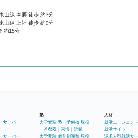
山線 本郷 徒歩 約3分
山線 上社 徒歩 約9分
 約15分
塾
人材
ーサーバー
大学受験 塾・予備校 現役
就活エージェン
└
首都圏
｜
東海
｜
近畿
就活サイト
ーサーバー
大学受験 個別指導塾 現役
逆求人型就活サ