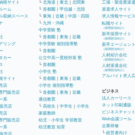
納税サイト
└
北海道
｜
東北
｜
北関東
工場・製造業派
ルーム
└
首都圏
｜
甲信越・北陸
派遣求人サイト
ル収納スペース
└
東海
｜
近畿
｜
中国・四国
求人情報サービ
ナ
└
九州・沖縄
転職サイト
（採用担当向け）
中学受験 塾
新卒採用サイト
社
└
首都圏
｜
東海
｜
近畿
（採用担当向け）
アリング
中学受験 個別指導塾
新卒エージェン
（採用担当向け）
ー
└
首都圏
人材紹介会社
タカー
公立中高一貫校対策 塾
（採用担当向け）
ス
└
首都圏
人材派遣会社
（採用担当向け）
社
小学生 塾
アルバイト求人
報サイト
└
首都圏
｜
東海
｜
近畿
売店
小学生 個別指導塾
ビジネス
専門販売店
└
首都圏
｜
東海
｜
近畿
法人カーリース
ー系
通信教育
ネット印刷通販
販売店
└
高校生
｜
中学生
｜
小学生
ビジネスチャッ
売店
家庭教師
Web会議ツール
専門販売店
幼児・小学生 学習教室
企業研修
ー系
幼児教室 知育
└
経営者向け
販売店