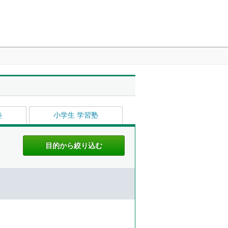
塾
小学生 学習塾