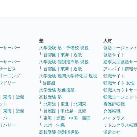
塾
人材
ーサーバー
大学受験 塾・予備校 現役
就活エージェン
└
首都圏
｜
東海
｜
近畿
就活サイト
ーサーバー
大学受験 個別指導塾 現役
逆求人型就活サ
サービス
└
首都圏
｜
東海
｜
近畿
アルバイト情報
リーニング
大学受験 難関大学特化型 現役
転職サイト
ンドリー
└
首都圏
転職サイト 女性
大学受験 映像授業
転職スカウトサ
｜
東海
｜
近畿
高校受験 塾
転職エージェン
ット
└
北海道
｜
東北
｜
北関東
看護師転職
｜
東海
｜
近畿
└
首都圏
｜
甲信越・北陸
介護転職
ーパー
└
東海
｜
近畿
｜
中国・四国
ハイクラス・
リバリー
└
九州・沖縄
ミドルクラス転
高校受験 個別指導塾
派遣会社