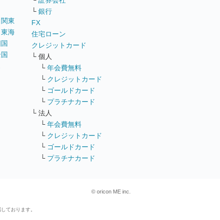
└
証券会社
└
銀行
｜
関東
FX
｜
東海
住宅ローン
四国
クレジットカード
全国
└ 個人
ス
└
年会費無料
└
クレジットカード
└
ゴールドカード
└
プラチナカード
└ 法人
└
年会費無料
└
クレジットカード
└
ゴールドカード
└
プラチナカード
© oricon ME inc.
属しております。