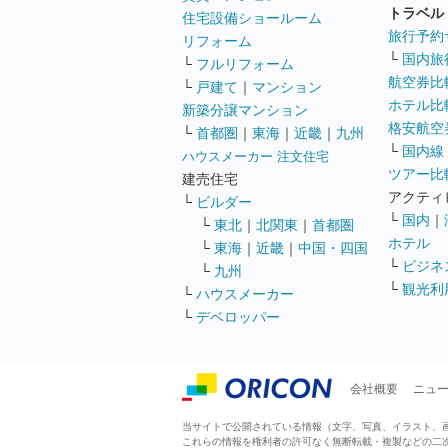
トラベル
住宅設備ショールーム
旅行予約
リフォーム
└
国内旅
└
フルリフォーム
航空券比
└
戸建て
｜
マンション
ホテル比
新築分譲マンション
格安航空券
└
首都圏
｜
東海
｜
近畿
｜
九州
└
国内線
ハウスメーカー 注文住宅
ツアー比
建売住宅
アクティ
└
ビルダー
└
国内
｜
└
東北
｜
北関東
｜
首都圏
ホテル
└
東海
｜
近畿
｜
中国・四国
└
ビジネ
└
九州
└
観光利
└
ハウスメーカー
└
デベロッパー
会社概要
ニュ
当サイトで公開されている情報（文字、写真、イラスト、画像
これらの情報を権利者の許可なく無断転載・複製などの二