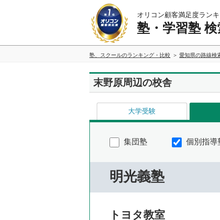
オリコン顧客満足度ランキ
塾・学習塾 検
塾、スクールのランキング・比較
愛知県の路線検
末野原周辺の校舎
大学受験
集団塾
個別指導
明光義塾
トヨタ教室