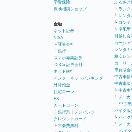
学資保険
ふるさと
保険相談ショップ
トランク
└
レンタ
└
コンテ
金融
└
宅配型
ネット証券
引越し会
NISA
カーシェ
└
証券会社
レンタカ
└
銀行
格安レン
スマホ専業証券
カーリー
iDeCo 証券会社
車買取会
ネット銀行
中古車情
インターネットバンキング
中古車販
外貨預金
└
中古車
住宅ローン
└
メーカ
FX
中古車
カードローン
バイク販
└
銀行系
｜
ノンバンク
└
バイク
クレジットカード
└
メーカ
└
年会費無料
バイク