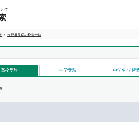
ング
索
索
末野原周辺の校舎一覧
高校受験
中学受験
中学生 学習
塾