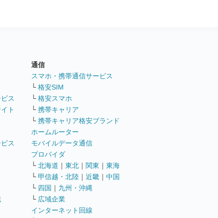
通信
ト
スマホ・携帯通信サービス
└
格安SIM
ービス
└
格安スマホ
サイト
└
携帯キャリア
└
携帯キャリア格安ブランド
ホームルーター
ービス
モバイルデータ通信
ト
プロバイダ
└
北海道
｜
東北
｜
関東
｜
東海
└
甲信越・北陸
｜
近畿
｜
中国
└
四国
｜
九州・沖縄
職
└
広域企業
インターネット回線