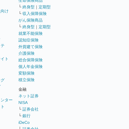
生命保険商品
└
終身型
｜
定期型
員向け
└
収入保障保険
がん保険商品
└
終身型
｜
定期型
就業不能保険
テ
認知症保険
ステ
外貨建て保険
介護保険
サイト
総合保障保険
個人年金保険
変額保険
積立保険
ング
グ
金融
ネット証券
ウンター
NISA
イト
└
証券会社
リ
└
銀行
iDeCo