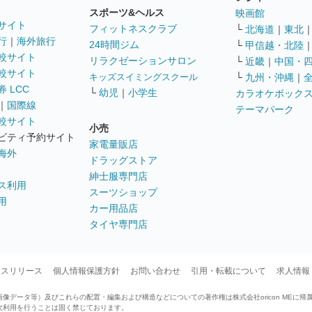
スポーツ&ヘルス
映画館
サイト
フィットネスクラブ
└
北海道
｜
東北
行
｜
海外旅行
24時間ジム
└
甲信越・北陸
較サイト
リラクゼーションサロン
└
近畿
｜
中国・
較サイト
キッズスイミングスクール
└
九州・沖縄
｜
 LCC
└
幼児
｜
小学生
カラオケボック
｜
国際線
テーマパーク
較サイト
小売
ビティ予約サイト
家電量販店
海外
ドラッグストア
紳士服専門店
ス利用
スーツショップ
用
カー用品店
タイヤ専門店
ースリリース
個人情報保護方針
お問い合わせ
引用・転載について
求人情報
データ等）及びこれらの配置・編集および構造などについての著作権は株式会社oricon MEに帰
次利用を行うことは固く禁じております。