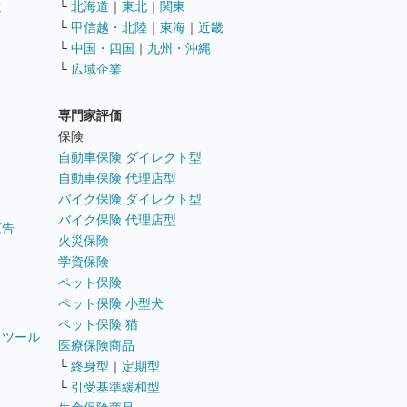
遣
└
北海道
｜
東北
｜
関東
└
甲信越・北陸
｜
東海
｜
近畿
ス
└
中国・四国
｜
九州・沖縄
└
広域企業
専門家評価
ト
保険
自動車保険 ダイレクト型
自動車保険 代理店型
バイク保険 ダイレクト型
バイク保険 代理店型
広告
火災保険
学資保険
ペット保険
ペット保険 小型犬
ペット保険 猫
トツール
医療保険商品
└
終身型
｜
定期型
└
引受基準緩和型