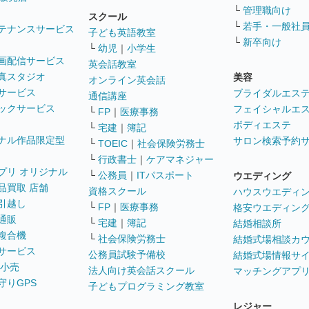
└
管理職向け
スクール
└
若手・一般社
テナンスサービス
子ども英語教室
└
新卒向け
└
幼児
｜
小学生
画配信サービス
英会話教室
真スタジオ
美容
オンライン英会話
サービス
ブライダルエス
通信講座
ックサービス
フェイシャルエ
└
FP
｜
医療事務
ボディエステ
└
宅建
｜
簿記
ナル作品限定型
サロン検索予約
└
TOEIC
｜
社会保険労務士
└
行政書士
｜
ケアマネジャー
プリ オリジナル
└
公務員
｜
ITパスポート
ウエディング
品買取 店舗
資格スクール
ハウスウエディ
引越し
└
FP
｜
医療事務
格安ウエディン
通販
└
宅建
｜
簿記
結婚相談所
複合機
└
社会保険労務士
結婚式場相談カ
サービス
公務員試験予備校
結婚式場情報サ
 小売
法人向け英会話スクール
マッチングアプ
守りGPS
子どもプログラミング教室
レジャー