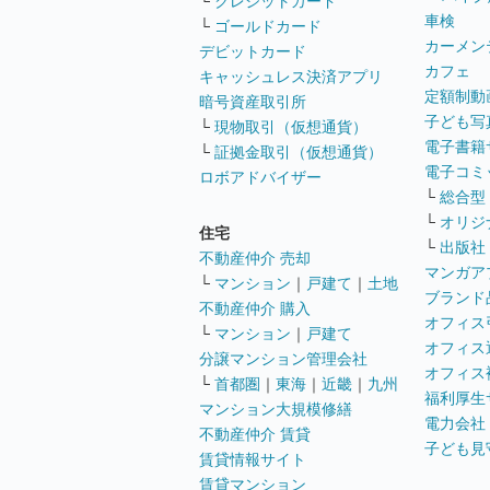
└
クレジットカード
車検
└
ゴールドカード
カーメン
デビットカード
カフェ
キャッシュレス決済アプリ
定額制動
暗号資産取引所
子ども写
└
現物取引（仮想通貨）
電子書籍
└
証拠金取引（仮想通貨）
電子コミ
ロボアドバイザー
└
総合型
└
オリジ
住宅
└
出版社
不動産仲介 売却
マンガア
└
マンション
｜
戸建て
｜
土地
ブランド
不動産仲介 購入
オフィス
└
マンション
｜
戸建て
オフィス
分譲マンション管理会社
オフィス
└
首都圏
｜
東海
｜
近畿
｜
九州
福利厚生
マンション大規模修繕
電力会社
不動産仲介 賃貸
子ども見
賃貸情報サイト
賃貸マンション