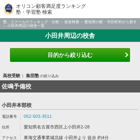
オリコン顧客満足度ランキング
塾・学習塾 検索
塾、スクールのランキング・比較
校舎検索
愛知県の駅・市区町村から探す
小田井周辺の校舎一覧
小田井周辺の校舎
目的から絞り込む
高校受験： 集団塾
の絞り込み
佐鳴予備校
小田井本部校
052-503-3511
愛知県名古屋市西区上小田井2-28
東海交通事業城北線 小田井より 徒歩 約4分