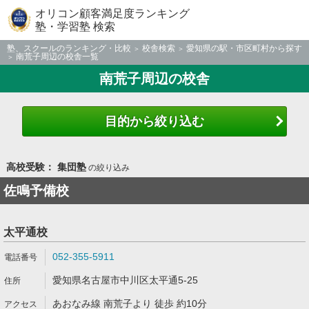
オリコン顧客満足度ランキング
塾・学習塾 検索
塾、スクールのランキング・比較
校舎検索
愛知県の駅・市区町村から探す
南荒子周辺の校舎一覧
南荒子周辺の校舎
目的から絞り込む
高校受験： 集団塾
の絞り込み
佐鳴予備校
太平通校
052-355-5911
愛知県名古屋市中川区太平通5-25
あおなみ線 南荒子より 徒歩 約10分