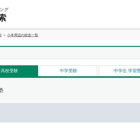
ング
索
索
小本周辺の校舎一覧
高校受験
中学受験
中学生 学習
塾