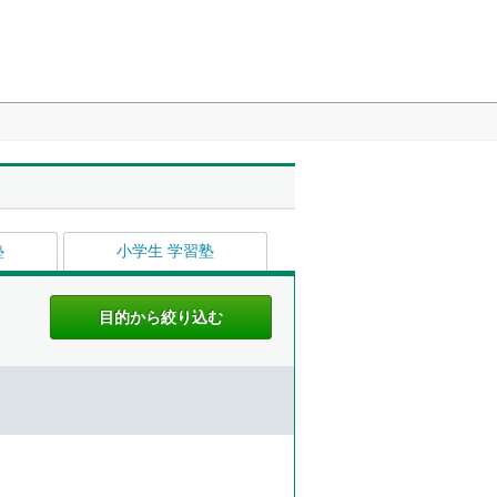
塾
小学生 学習塾