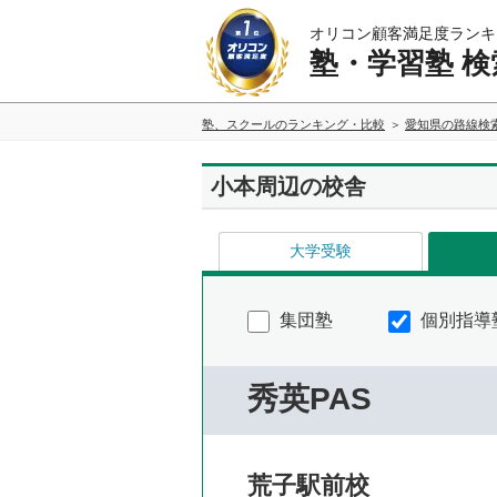
オリコン顧客満足度ランキ
塾・学習塾 検
塾、スクールのランキング・比較
愛知県の路線検
小本周辺の校舎
大学受験
集団塾
個別指導
秀英PAS
荒子駅前校