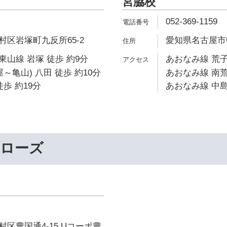
宮脇校
052-369-1159
区岩塚町九反所65-2
愛知県名古屋市中
山線 岩塚 徒歩 約9分
あおなみ線 荒子
～亀山) 八田 徒歩 約10分
あおなみ線 南荒
歩 約19分
あおなみ線 中島
ーローズ
区豊国通4-15 Uコーポ豊