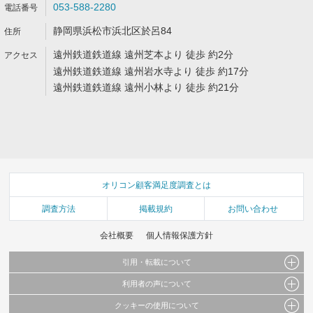
053-588-2280
静岡県浜松市浜北区於呂84
遠州鉄道鉄道線 遠州芝本より 徒歩 約2分
遠州鉄道鉄道線 遠州岩水寺より 徒歩 約17分
遠州鉄道鉄道線 遠州小林より 徒歩 約21分
オリコン顧客満足度調査とは
調査方法
掲載規約
お問い合わせ
会社概要
個人情報保護方針
引用・転載について
利用者の声について
当サイトで公開されている情報（文字、写真、イラスト、画像データ等）及びこれらの配
置・編集および構造などについての著作権は株式会社oricon MEに帰属しております。
クッキーの使用について
当サイトに掲載している内容はすべてサービスの利用者が提出された見解・感想です。
これらの情報を権利者の許可なく無断転載・複製などの二次利用を行うことは固く禁じて