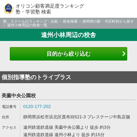
オリコン顧客満足度ランキング
塾・学習塾 検索
塾、スクールのランキング・比較
校舎検索
静岡県の駅・市区町村から探す
遠州小林周辺の校舎一覧
遠州小林周辺の校舎
目的から絞り込む
個別指導塾のトライプラス
美薗中央公園校
0120-177-202
静岡県浜松市浜北区貴布祢521-3 プレステージ中島店舗
遠州鉄道鉄道線 美薗中央公園より 徒歩 約3分
遠州鉄道鉄道線 遠州小林より 徒歩 約15分