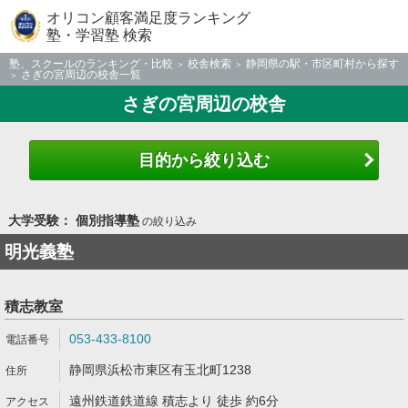
オリコン顧客満足度ランキング
塾・学習塾 検索
塾、スクールのランキング・比較
校舎検索
静岡県の駅・市区町村から探す
さぎの宮周辺の校舎一覧
さぎの宮周辺の校舎
目的から絞り込む
大学受験： 個別指導塾
の絞り込み
明光義塾
積志教室
053-433-8100
静岡県浜松市東区有玉北町1238
遠州鉄道鉄道線 積志より 徒歩 約6分