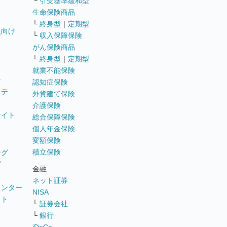
└
引受基準緩和型
生命保険商品
└
終身型
｜
定期型
員向け
└
収入保障保険
がん保険商品
└
終身型
｜
定期型
就業不能保険
テ
認知症保険
ステ
外貨建て保険
介護保険
サイト
総合保障保険
個人年金保険
変額保険
積立保険
ング
グ
金融
ネット証券
ウンター
NISA
イト
└
証券会社
リ
└
銀行