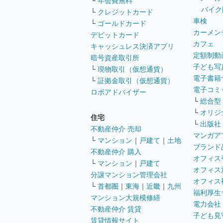
└
年会費無料
バイク
└
クレジットカード
車検
└
ゴールドカード
カーメン
デビットカード
カフェ
キャッシュレス決済アプリ
定額制動
暗号資産取引所
子ども写
└
現物取引（仮想通貨）
電子書籍
└
証拠金取引（仮想通貨）
電子コミ
ロボアドバイザー
└
総合型
└
オリジ
住宅
└
出版社
不動産仲介 売却
マンガア
└
マンション
｜
戸建て
｜
土地
ブランド
不動産仲介 購入
オフィス
└
マンション
｜
戸建て
オフィス
分譲マンション管理会社
オフィス
└
首都圏
｜
東海
｜
近畿
｜
九州
福利厚生
マンション大規模修繕
電力会社
不動産仲介 賃貸
子ども見
賃貸情報サイト