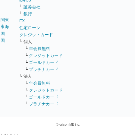
iDeCo
└
証券会社
└
銀行
｜
関東
FX
｜
東海
住宅ローン
四国
クレジットカード
全国
└ 個人
ス
└
年会費無料
└
クレジットカード
└
ゴールドカード
└
プラチナカード
└ 法人
└
年会費無料
└
クレジットカード
└
ゴールドカード
└
プラチナカード
© oricon ME inc.