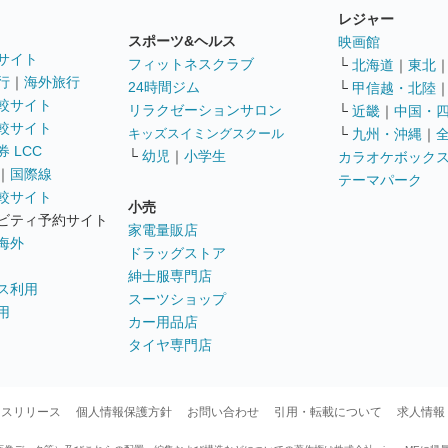
レジャー
スポーツ&ヘルス
映画館
サイト
フィットネスクラブ
└
北海道
｜
東北
行
｜
海外旅行
24時間ジム
└
甲信越・北陸
較サイト
リラクゼーションサロン
└
近畿
｜
中国・
較サイト
キッズスイミングスクール
└
九州・沖縄
｜
 LCC
└
幼児
｜
小学生
カラオケボック
｜
国際線
テーマパーク
較サイト
小売
ビティ予約サイト
家電量販店
海外
ドラッグストア
紳士服専門店
ス利用
スーツショップ
用
カー用品店
タイヤ専門店
ースリリース
個人情報保護方針
お問い合わせ
引用・転載について
求人情報