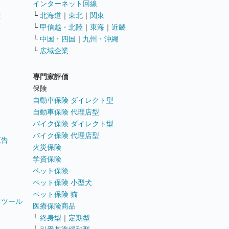
インターネット回線
遣
└
北海道
｜
東北
｜
関東
└
甲信越・北陸
｜
東海
｜
近畿
ス
└
中国・四国
｜
九州・沖縄
└
広域企業
専門家評価
ト
保険
自動車保険 ダイレクト型
自動車保険 代理店型
バイク保険 ダイレクト型
バイク保険 代理店型
広告
火災保険
学資保険
ペット保険
ペット保険 小型犬
ペット保険 猫
トツール
医療保険商品
└
終身型
｜
定期型