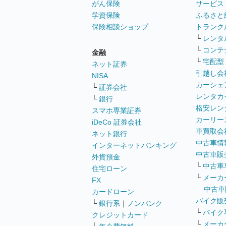
がん保険
サービス
学資保険
ふるさと
保険相談ショップ
トランク
└
レンタ
└
コンテ
金融
└
宅配型
ネット証券
引越し会
NISA
カーシェ
└
証券会社
レンタカ
└
銀行
格安レン
スマホ専業証券
カーリー
iDeCo 証券会社
車買取会
ネット銀行
中古車情
インターネットバンキング
中古車販
外貨預金
└
中古車
住宅ローン
└
メーカ
FX
中古車
カードローン
バイク販
└
銀行系
｜
ノンバンク
└
バイク
クレジットカード
└
メーカ