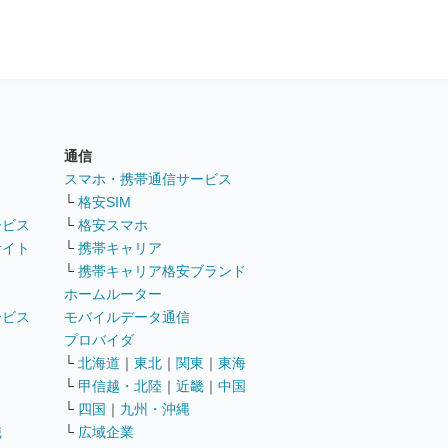
通信
ト
スマホ・携帯通信サービス
└
格安SIM
ービス
└
格安スマホ
サイト
└
携帯キャリア
└
携帯キャリア格安ブランド
ホームルーター
ービス
モバイルデータ通信
ト
プロバイダ
└
北海道
｜
東北
｜
関東
｜
東海
└
甲信越・北陸
｜
近畿
｜
中国
└
四国
｜
九州・沖縄
職
└
広域企業