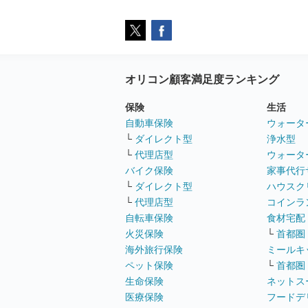
オリコン顧客満足度ランキング
保険
生活
自動車保険
ウォータ
└
ダイレクト型
浄水型
└
代理店型
ウォータ
バイク保険
家事代行
└
ダイレクト型
ハウスク
└
代理店型
コインラ
自転車保険
食材宅配
火災保険
└
首都圏
海外旅行保険
ミールキ
ペット保険
└
首都圏
生命保険
ネットス
医療保険
フードデ