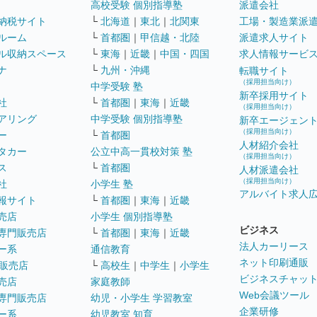
高校受験 個別指導塾
派遣会社
納税サイト
└
北海道
｜
東北
｜
北関東
工場・製造業派
ルーム
└
首都圏
｜
甲信越・北陸
派遣求人サイト
ル収納スペース
└
東海
｜
近畿
｜
中国・四国
求人情報サービ
ナ
└
九州・沖縄
転職サイト
（採用担当向け）
中学受験 塾
新卒採用サイト
社
└
首都圏
｜
東海
｜
近畿
（採用担当向け）
アリング
中学受験 個別指導塾
新卒エージェン
（採用担当向け）
ー
└
首都圏
人材紹介会社
タカー
公立中高一貫校対策 塾
（採用担当向け）
ス
└
首都圏
人材派遣会社
（採用担当向け）
社
小学生 塾
アルバイト求人
報サイト
└
首都圏
｜
東海
｜
近畿
売店
小学生 個別指導塾
ビジネス
専門販売店
└
首都圏
｜
東海
｜
近畿
法人カーリース
ー系
通信教育
ネット印刷通販
販売店
└
高校生
｜
中学生
｜
小学生
ビジネスチャッ
売店
家庭教師
Web会議ツール
専門販売店
幼児・小学生 学習教室
企業研修
ー系
幼児教室 知育