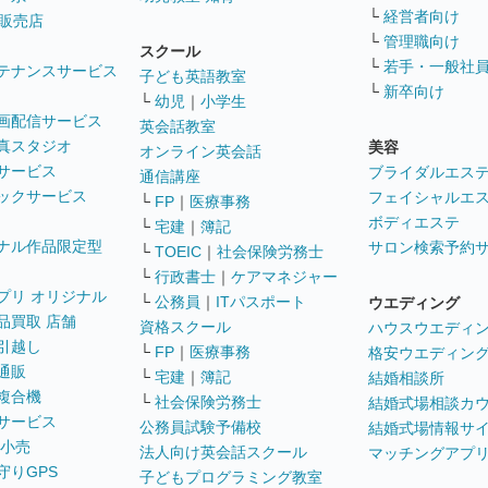
└
経営者向け
販売店
└
管理職向け
スクール
└
若手・一般社
テナンスサービス
子ども英語教室
└
新卒向け
└
幼児
｜
小学生
画配信サービス
英会話教室
真スタジオ
美容
オンライン英会話
サービス
ブライダルエス
通信講座
ックサービス
フェイシャルエ
└
FP
｜
医療事務
ボディエステ
└
宅建
｜
簿記
ナル作品限定型
サロン検索予約
└
TOEIC
｜
社会保険労務士
└
行政書士
｜
ケアマネジャー
プリ オリジナル
└
公務員
｜
ITパスポート
ウエディング
品買取 店舗
資格スクール
ハウスウエディ
引越し
└
FP
｜
医療事務
格安ウエディン
通販
└
宅建
｜
簿記
結婚相談所
複合機
└
社会保険労務士
結婚式場相談カ
サービス
公務員試験予備校
結婚式場情報サ
 小売
法人向け英会話スクール
マッチングアプ
守りGPS
子どもプログラミング教室