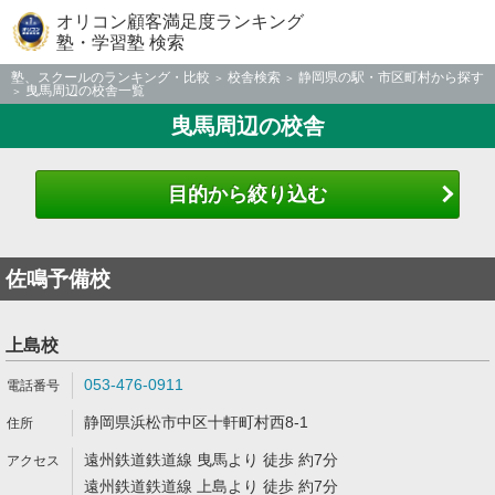
オリコン顧客満足度ランキング
塾・学習塾 検索
塾、スクールのランキング・比較
校舎検索
静岡県の駅・市区町村から探す
曳馬周辺の校舎一覧
曳馬周辺の校舎
目的から絞り込む
佐鳴予備校
上島校
053-476-0911
静岡県浜松市中区十軒町村西8-1
遠州鉄道鉄道線 曳馬より 徒歩 約7分
遠州鉄道鉄道線 上島より 徒歩 約7分