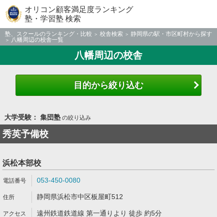
オリコン顧客満足度ランキング
塾・学習塾 検索
塾、スクールのランキング・比較
校舎検索
静岡県の駅・市区町村から探す
八幡周辺の校舎一覧
八幡周辺の校舎
目的から絞り込む
大学受験： 集団塾
の絞り込み
秀英予備校
浜松本部校
053-450-0080
静岡県浜松市中区板屋町512
遠州鉄道鉄道線 第一通りより 徒歩 約5分