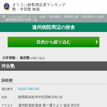
オリコン顧客満足度ランキング
塾・学習塾 検索
塾、スクールのランキング・比較
校舎検索
静岡県の駅・市区町村から探す
遠州病院周辺の校舎一覧
遠州病院周辺の校舎
目的から絞り込む
大学受験： 集団塾
の絞り込み
河合塾
浜松校
0120-748-191
静岡県浜松市中区田町326-19
遠州鉄道鉄道線 第一通りより 徒歩 約2分