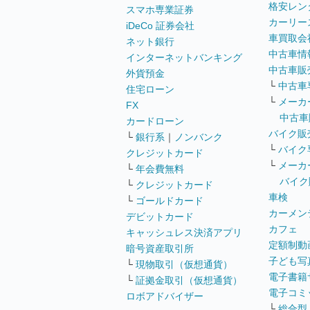
格安レン
スマホ専業証券
カーリー
iDeCo 証券会社
車買取会
ネット銀行
中古車情
インターネットバンキング
中古車販
外貨預金
└
中古車
住宅ローン
└
メーカ
FX
中古車
カードローン
バイク販
└
銀行系
｜
ノンバンク
└
バイク
クレジットカード
└
メーカ
└
年会費無料
バイク
└
クレジットカード
車検
└
ゴールドカード
カーメン
デビットカード
カフェ
キャッシュレス決済アプリ
定額制動
暗号資産取引所
子ども写
└
現物取引（仮想通貨）
電子書籍
└
証拠金取引（仮想通貨）
電子コミ
ロボアドバイザー
└
総合型