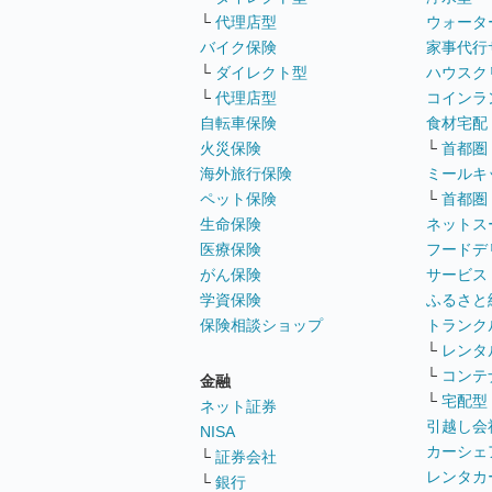
└
代理店型
ウォータ
バイク保険
家事代行
└
ダイレクト型
ハウスク
└
代理店型
コインラ
自転車保険
食材宅配
火災保険
└
首都圏
海外旅行保険
ミールキ
ペット保険
└
首都圏
生命保険
ネットス
医療保険
フードデ
がん保険
サービス
学資保険
ふるさと
保険相談ショップ
トランク
└
レンタ
└
コンテ
金融
└
宅配型
ネット証券
引越し会
NISA
カーシェ
└
証券会社
レンタカ
└
銀行