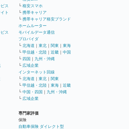
ービス
└
格安スマホ
サイト
└
携帯キャリア
└
携帯キャリア格安ブランド
ホームルーター
ービス
モバイルデータ通信
ト
プロバイダ
└
北海道
｜
東北
｜
関東
｜
東海
└
甲信越・北陸
｜
近畿
｜
中国
└
四国
｜
九州・沖縄
職
└
広域企業
インターネット回線
遣
└
北海道
｜
東北
｜
関東
└
甲信越・北陸
｜
東海
｜
近畿
ス
└
中国・四国
｜
九州・沖縄
└
広域企業
専門家評価
ト
保険
自動車保険 ダイレクト型