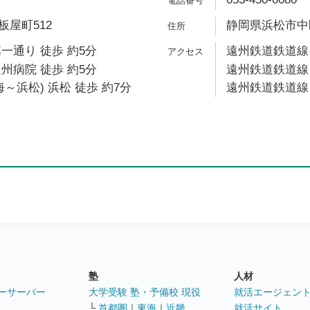
屋町512
静岡県浜松市中区
一通り 徒歩 約5分
遠州鉄道鉄道線 
州病院 徒歩 約5分
遠州鉄道鉄道線 
～浜松) 浜松 徒歩 約7分
遠州鉄道鉄道線 
塾
人材
ーサーバー
大学受験 塾・予備校 現役
就活エージェン
└
首都圏
｜
東海
｜
近畿
就活サイト