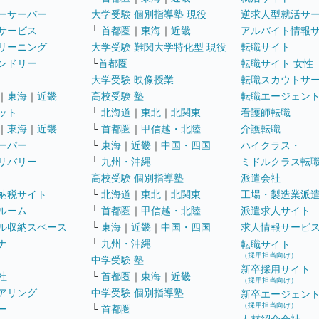
ーサーバー
大学受験 個別指導塾 現役
逆求人型就活サ
サービス
└
首都圏
｜
東海
｜
近畿
アルバイト情報
リーニング
大学受験 難関大学特化型 現役
転職サイト
ンドリー
└
首都圏
転職サイト 女性
大学受験 映像授業
転職スカウトサ
｜
東海
｜
近畿
高校受験 塾
転職エージェン
ット
└
北海道
｜
東北
｜
北関東
看護師転職
｜
東海
｜
近畿
└
首都圏
｜
甲信越・北陸
介護転職
ーパー
└
東海
｜
近畿
｜
中国・四国
ハイクラス・
リバリー
└
九州・沖縄
ミドルクラス転
高校受験 個別指導塾
派遣会社
納税サイト
└
北海道
｜
東北
｜
北関東
工場・製造業派
ルーム
└
首都圏
｜
甲信越・北陸
派遣求人サイト
ル収納スペース
└
東海
｜
近畿
｜
中国・四国
求人情報サービ
ナ
└
九州・沖縄
転職サイト
（採用担当向け）
中学受験 塾
新卒採用サイト
社
└
首都圏
｜
東海
｜
近畿
（採用担当向け）
アリング
中学受験 個別指導塾
新卒エージェン
（採用担当向け）
ー
└
首都圏