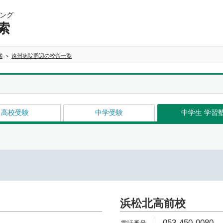
ング
索
索
遠州病院周辺の校舎一覧
高校受験
中学受験
中学生 学習
浜松北高前校
053-450-0080