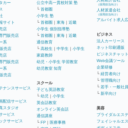
人材紹介会社
タカー
公立中高一貫校対策 塾
（採用担当向け）
ス
└
首都圏
人材派遣会社
（採用担当向け）
社
小学生 塾
アルバイト求人
報サイト
└
首都圏
｜
東海
｜
近畿
売店
小学生 個別指導塾
ビジネス
専門販売店
└
首都圏
｜
東海
｜
近畿
法人カーリース
ー系
通信教育
ネット印刷通販
販売店
└
高校生
｜
中学生
｜
小学生
ビジネスチャッ
売店
家庭教師
Web会議ツール
専門販売店
幼児・小学生 学習教室
企業研修
ー系
幼児教室 知育
└
経営者向け
販売店
└
管理職向け
スクール
└
若手・一般社
テナンスサービス
子ども英語教室
└
新卒向け
└
幼児
｜
小学生
画配信サービス
英会話教室
真スタジオ
美容
オンライン英会話
サービス
ブライダルエス
通信講座
ックサービス
フェイシャルエ
└
FP
｜
医療事務
ボディエステ