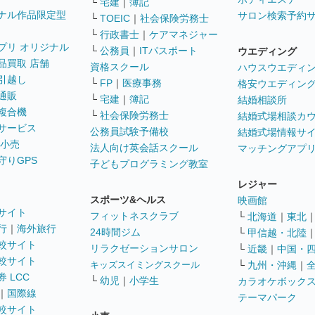
└
宅建
｜
簿記
ナル作品限定型
サロン検索予約
└
TOEIC
｜
社会保険労務士
└
行政書士
｜
ケアマネジャー
プリ オリジナル
└
公務員
｜
ITパスポート
ウエディング
品買取 店舗
資格スクール
ハウスウエディ
引越し
└
FP
｜
医療事務
格安ウエディン
通販
└
宅建
｜
簿記
結婚相談所
複合機
└
社会保険労務士
結婚式場相談カ
サービス
公務員試験予備校
結婚式場情報サ
 小売
法人向け英会話スクール
マッチングアプ
守りGPS
子どもプログラミング教室
レジャー
スポーツ&ヘルス
映画館
サイト
フィットネスクラブ
└
北海道
｜
東北
行
｜
海外旅行
24時間ジム
└
甲信越・北陸
較サイト
リラクゼーションサロン
└
近畿
｜
中国・
較サイト
キッズスイミングスクール
└
九州・沖縄
｜
 LCC
└
幼児
｜
小学生
カラオケボック
｜
国際線
テーマパーク
較サイト