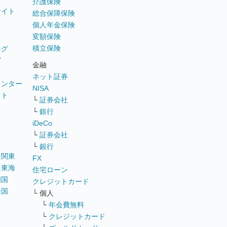
介護保険
サイト
総合保障保険
個人年金保険
変額保険
積立保険
ング
グ
金融
ネット証券
ウンター
NISA
イト
└
証券会社
リ
└
銀行
iDeCo
└
証券会社
└
銀行
｜
関東
FX
｜
東海
住宅ローン
四国
クレジットカード
全国
└ 個人
ス
└
年会費無料
└
クレジットカード