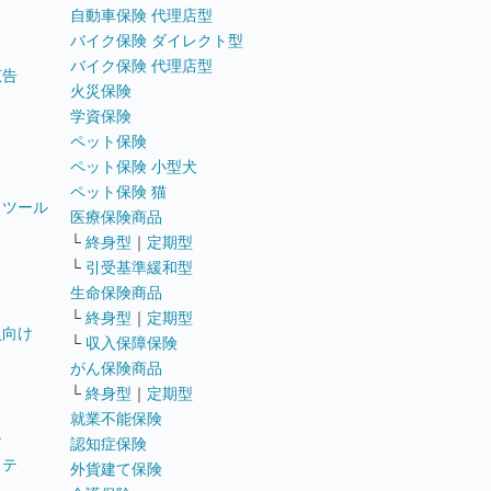
自動車保険 代理店型
バイク保険 ダイレクト型
バイク保険 代理店型
広告
火災保険
学資保険
ペット保険
ペット保険 小型犬
ペット保険 猫
トツール
医療保険商品
└
終身型
｜
定期型
└
引受基準緩和型
生命保険商品
└
終身型
｜
定期型
員向け
└
収入保障保険
がん保険商品
└
終身型
｜
定期型
就業不能保険
テ
認知症保険
ステ
外貨建て保険