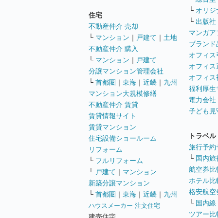
└
オリジ
住宅
└
出版社
不動産仲介 売却
マンガア
└
マンション
｜
戸建て
｜
土地
ブランド
不動産仲介 購入
オフィス
└
マンション
｜
戸建て
オフィス
分譲マンション管理会社
オフィス
└
首都圏
｜
東海
｜
近畿
｜
九州
福利厚生
マンション大規模修繕
電力会社
不動産仲介 賃貸
子ども見
賃貸情報サイト
賃貸マンション
トラベル
住宅設備ショールーム
旅行予約
リフォーム
└
国内旅
└
フルリフォーム
航空券比
└
戸建て
｜
マンション
ホテル比
新築分譲マンション
格安航空券
└
首都圏
｜
東海
｜
近畿
｜
九州
└
国内線
ハウスメーカー 注文住宅
ツアー比
建売住宅