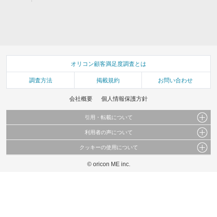
オリコン顧客満足度調査とは
調査方法
掲載規約
お問い合わせ
会社概要
個人情報保護方針
引用・転載について
利用者の声について
当サイトで公開されている情報（文字、写真、イラスト、画像データ等）及びこれらの配
置・編集および構造などについての著作権は株式会社oricon MEに帰属しております。
クッキーの使用について
当サイトに掲載している内容はすべてサービスの利用者が提出された見解・感想です。
これらの情報を権利者の許可なく無断転載・複製などの二次利用を行うことは固く禁じて
弊社が内容について正確性を含め一切保証するものではありません。
おります。
© oricon ME inc.
このサイトでは Cookie を使用して、ユーザーに合わせたコンテンツや広告の表示、ソー
弊社の見解・ 意見ではないことをご理解いただいた上でご覧ください。
シャル メディア機能の提供、広告の表示回数やクリック数の測定を行っています。
また、ユーザーによるサイトの利用状況についても情報を収集し、ソーシャル メディア
や広告配信、データ解析の各パートナーに提供しています。
各パートナーは、この情報とユーザーが各パートナーに提供した他の情報や、ユーザーが
各パートナーのサービスを使用したときに収集した他の情報を組み合わせて使用すること
があります。