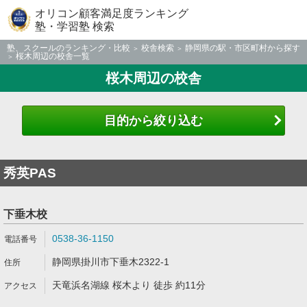
オリコン顧客満足度ランキング
塾・学習塾 検索
塾、スクールのランキング・比較
校舎検索
静岡県の駅・市区町村から探す
桜木周辺の校舎一覧
桜木周辺の校舎
目的から絞り込む
秀英PAS
下垂木校
0538-36-1150
静岡県掛川市下垂木2322-1
天竜浜名湖線 桜木より 徒歩 約11分