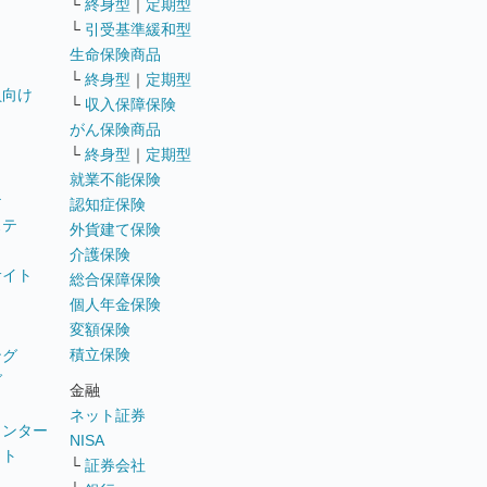
└
終身型
｜
定期型
└
引受基準緩和型
生命保険商品
└
終身型
｜
定期型
員向け
└
収入保障保険
がん保険商品
└
終身型
｜
定期型
就業不能保険
テ
認知症保険
ステ
外貨建て保険
介護保険
サイト
総合保障保険
個人年金保険
変額保険
積立保険
ング
グ
金融
ネット証券
ウンター
NISA
イト
└
証券会社
リ