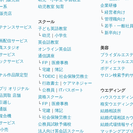
企業研修
ー系
幼児教室 知育
└
経営者向け
販売店
└
管理職向け
スクール
└
若手・一般社
テナンスサービス
子ども英語教室
└
新卒向け
└
幼児
｜
小学生
画配信サービス
英会話教室
真スタジオ
美容
オンライン英会話
サービス
ブライダルエス
通信講座
ックサービス
フェイシャルエ
└
FP
｜
医療事務
ボディエステ
└
宅建
｜
簿記
ナル作品限定型
サロン検索予約
└
TOEIC
｜
社会保険労務士
└
行政書士
｜
ケアマネジャー
プリ オリジナル
└
公務員
｜
ITパスポート
ウエディング
品買取 店舗
資格スクール
ハウスウエディ
引越し
└
FP
｜
医療事務
格安ウエディン
通販
└
宅建
｜
簿記
結婚相談所
複合機
└
社会保険労務士
結婚式場相談カ
サービス
公務員試験予備校
結婚式場情報サ
 小売
法人向け英会話スクール
マッチングアプ