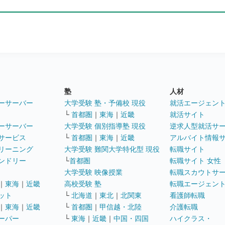
塾
人材
ーサーバー
大学受験 塾・予備校 現役
就活エージェン
└
首都圏
｜
東海
｜
近畿
就活サイト
ーサーバー
大学受験 個別指導塾 現役
逆求人型就活サ
サービス
└
首都圏
｜
東海
｜
近畿
アルバイト情報
リーニング
大学受験 難関大学特化型 現役
転職サイト
ンドリー
└
首都圏
転職サイト 女性
大学受験 映像授業
転職スカウトサ
｜
東海
｜
近畿
高校受験 塾
転職エージェン
ット
└
北海道
｜
東北
｜
北関東
看護師転職
｜
東海
｜
近畿
└
首都圏
｜
甲信越・北陸
介護転職
ーパー
└
東海
｜
近畿
｜
中国・四国
ハイクラス・