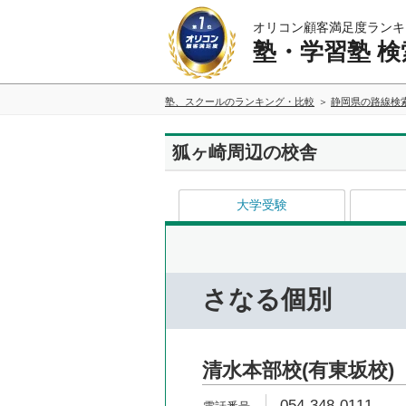
オリコン顧客満足度ランキ
塾・学習塾 検
塾、スクールのランキング・比較
静岡県の路線検
狐ヶ崎周辺の校舎
大学受験
さなる個別
清水本部校(有東坂校)
054-348-0111