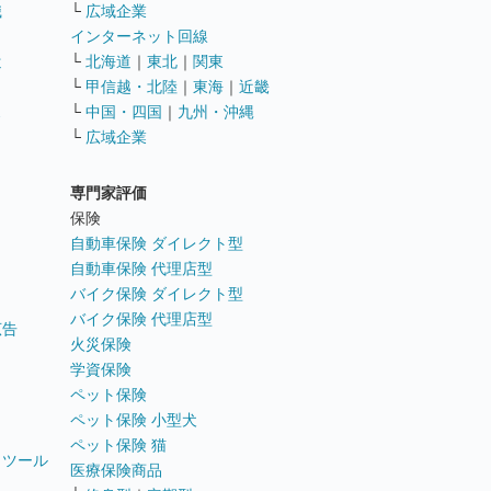
職
└
広域企業
インターネット回線
遣
└
北海道
｜
東北
｜
関東
└
甲信越・北陸
｜
東海
｜
近畿
ス
└
中国・四国
｜
九州・沖縄
└
広域企業
専門家評価
ト
保険
自動車保険 ダイレクト型
自動車保険 代理店型
バイク保険 ダイレクト型
バイク保険 代理店型
広告
火災保険
学資保険
ペット保険
ペット保険 小型犬
ペット保険 猫
トツール
医療保険商品