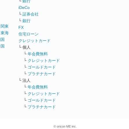
└
銀行
iDeCo
└
証券会社
└
銀行
｜
関東
FX
｜
東海
住宅ローン
四国
クレジットカード
全国
└ 個人
ス
└
年会費無料
└
クレジットカード
└
ゴールドカード
└
プラチナカード
└ 法人
└
年会費無料
└
クレジットカード
└
ゴールドカード
└
プラチナカード
© oricon ME inc.