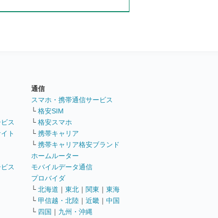
通信
ト
スマホ・携帯通信サービス
└
格安SIM
ービス
└
格安スマホ
サイト
└
携帯キャリア
└
携帯キャリア格安ブランド
ホームルーター
ービス
モバイルデータ通信
ト
プロバイダ
└
北海道
｜
東北
｜
関東
｜
東海
└
甲信越・北陸
｜
近畿
｜
中国
└
四国
｜
九州・沖縄