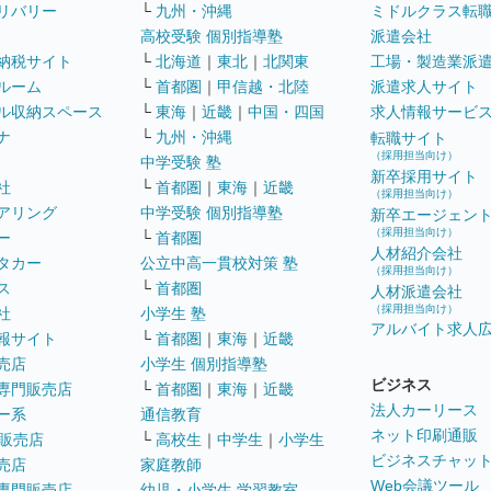
リバリー
└
九州・沖縄
ミドルクラス転
高校受験 個別指導塾
派遣会社
納税サイト
└
北海道
｜
東北
｜
北関東
工場・製造業派
ルーム
└
首都圏
｜
甲信越・北陸
派遣求人サイト
ル収納スペース
└
東海
｜
近畿
｜
中国・四国
求人情報サービ
ナ
└
九州・沖縄
転職サイト
（採用担当向け）
中学受験 塾
新卒採用サイト
社
└
首都圏
｜
東海
｜
近畿
（採用担当向け）
アリング
中学受験 個別指導塾
新卒エージェン
（採用担当向け）
ー
└
首都圏
人材紹介会社
タカー
公立中高一貫校対策 塾
（採用担当向け）
ス
└
首都圏
人材派遣会社
（採用担当向け）
社
小学生 塾
アルバイト求人
報サイト
└
首都圏
｜
東海
｜
近畿
売店
小学生 個別指導塾
ビジネス
専門販売店
└
首都圏
｜
東海
｜
近畿
法人カーリース
ー系
通信教育
ネット印刷通販
販売店
└
高校生
｜
中学生
｜
小学生
ビジネスチャッ
売店
家庭教師
Web会議ツール
専門販売店
幼児・小学生 学習教室