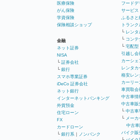
医療保険
フードデ
がん保険
サービス
学資保険
ふるさと
保険相談ショップ
トランク
└
レンタ
└
コンテ
金融
└
宅配型
ネット証券
引越し会
NISA
カーシェ
└
証券会社
レンタカ
└
銀行
格安レン
スマホ専業証券
カーリー
iDeCo 証券会社
車買取会
ネット銀行
中古車情
インターネットバンキング
中古車販
外貨預金
└
中古車
住宅ローン
└
メーカ
FX
中古車
カードローン
バイク販
└
銀行系
｜
ノンバンク
└
バイク