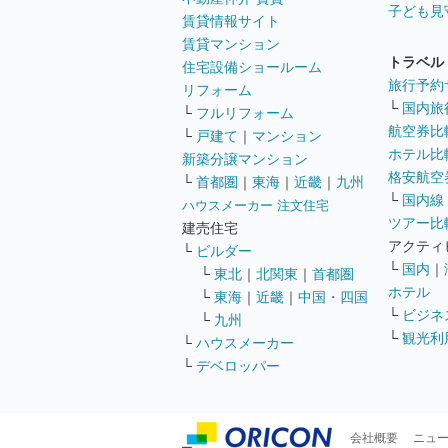
子ども見
賃貸情報サイト
賃貸マンション
トラベル
住宅設備ショールーム
旅行予約
リフォーム
└
国内旅
└
フルリフォーム
航空券比
└
戸建て
｜
マンション
ホテル比
新築分譲マンション
格安航空券
└
首都圏
｜
東海
｜
近畿
｜
九州
└
国内線
ハウスメーカー 注文住宅
ツアー比
建売住宅
アクティ
└
ビルダー
└
国内
｜
└
東北
｜
北関東
｜
首都圏
ホテル
└
東海
｜
近畿
｜
中国・四国
└
ビジネ
└
九州
└
観光利
└
ハウスメーカー
└
デベロッパー
会社概要
ニュ