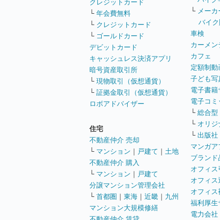
クレジットカード
└
メーカ
└
年会費無料
バイク
└
クレジットカード
車検
└
ゴールドカード
カーメン
デビットカード
カフェ
キャッシュレス決済アプリ
定額制動
暗号資産取引所
子ども写
└
現物取引（仮想通貨）
電子書籍
└
証拠金取引（仮想通貨）
電子コミ
ロボアドバイザー
└
総合型
└
オリジ
住宅
└
出版社
不動産仲介 売却
マンガア
└
マンション
｜
戸建て
｜
土地
ブランド
不動産仲介 購入
オフィス
└
マンション
｜
戸建て
オフィス
分譲マンション管理会社
オフィス
└
首都圏
｜
東海
｜
近畿
｜
九州
福利厚生
マンション大規模修繕
電力会社
不動産仲介 賃貸