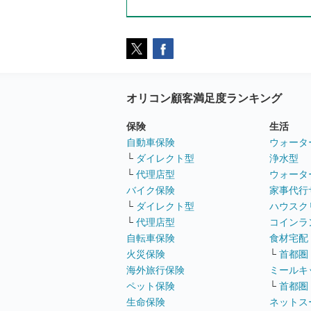
オリコン顧客満足度ランキング
保険
生活
自動車保険
ウォータ
└
ダイレクト型
浄水型
└
代理店型
ウォータ
バイク保険
家事代行
└
ダイレクト型
ハウスク
└
代理店型
コインラ
自転車保険
食材宅配
火災保険
└
首都圏
海外旅行保険
ミールキ
ペット保険
└
首都圏
生命保険
ネットス