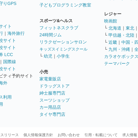
守りGPS
子どもプログラミング教室
レジャー
スポーツ&ヘルス
映画館
サイト
フィットネスクラブ
└
北海道
｜
東北
行
｜
海外旅行
24時間ジム
└
甲信越・北陸
較サイト
リラクゼーションサロン
└
近畿
｜
中国・
較サイト
キッズスイミングスクール
└
九州・沖縄
｜
 LCC
└
幼児
｜
小学生
カラオケボック
｜
国際線
テーマパーク
較サイト
小売
ビティ予約サイト
家電量販店
海外
ドラッグストア
紳士服専門店
ス利用
スーツショップ
用
カー用品店
タイヤ専門店
ースリリース
個人情報保護方針
お問い合わせ
引用・転載について
求人情報