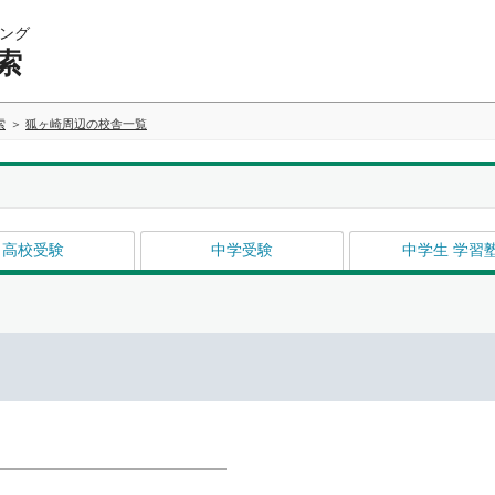
ング
索
索
狐ヶ崎周辺の校舎一覧
高校受験
中学受験
中学生 学習