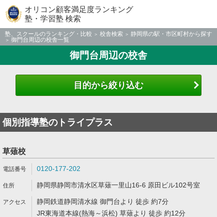
オリコン顧客満足度ランキング
塾・学習塾 検索
塾、スクールのランキング・比較
校舎検索
静岡県の駅・市区町村から探す
御門台周辺の校舎一覧
御門台周辺の校舎
目的から絞り込む
個別指導塾のトライプラス
草薙校
0120-177-202
静岡県静岡市清水区草薙一里山16-6 原田ビル102号室
静岡鉄道静岡清水線 御門台より 徒歩 約7分
JR東海道本線(熱海～浜松) 草薙より 徒歩 約12分