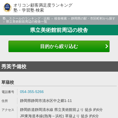
オリコン顧客満足度ランキング
塾・学習塾 検索
塾、スクールのランキング・比較
校舎検索
静岡県の駅・市区町村から探す
県立美術館前周辺の校舎一覧
県立美術館前周辺の校舎
目的から絞り込む
秀英予備校
草薙校
054-355-5266
静岡県静岡市清水区中之郷1-11
静岡鉄道静岡清水線 県立美術館前より 徒歩 約6分
JR東海道本線(熱海～浜松) 草薙より 徒歩 約6分