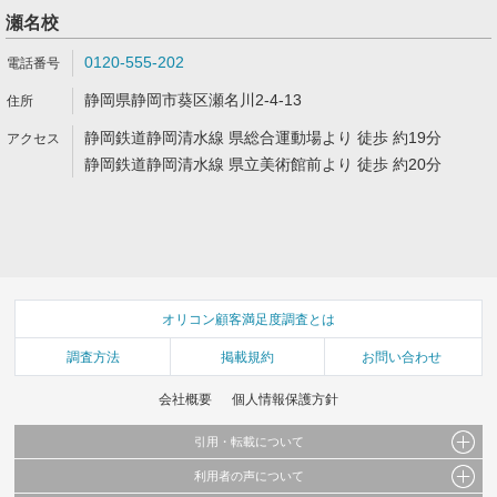
瀬名校
0120-555-202
静岡県静岡市葵区瀬名川2-4-13
静岡鉄道静岡清水線 県総合運動場より 徒歩 約19分
静岡鉄道静岡清水線 県立美術館前より 徒歩 約20分
オリコン顧客満足度調査とは
調査方法
掲載規約
お問い合わせ
会社概要
個人情報保護方針
引用・転載について
利用者の声について
当サイトで公開されている情報（文字、写真、イラスト、画像データ等）及びこれらの配