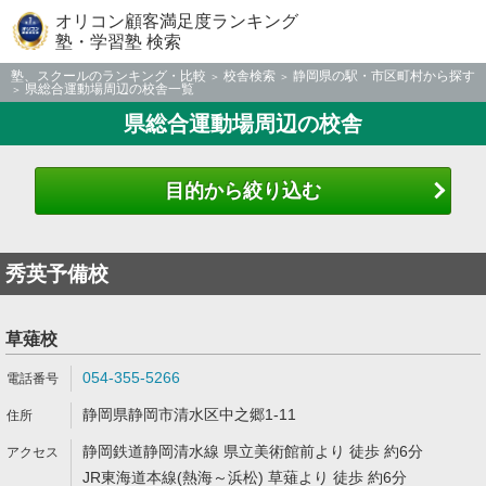
オリコン顧客満足度ランキング
塾・学習塾 検索
塾、スクールのランキング・比較
校舎検索
静岡県の駅・市区町村から探す
県総合運動場周辺の校舎一覧
県総合運動場周辺の校舎
目的から絞り込む
秀英予備校
草薙校
054-355-5266
静岡県静岡市清水区中之郷1-11
静岡鉄道静岡清水線 県立美術館前より 徒歩 約6分
JR東海道本線(熱海～浜松) 草薙より 徒歩 約6分