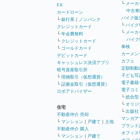
└
メーカ
FX
中古車
カードローン
バイク販
└
銀行系
｜
ノンバンク
└
バイク
クレジットカード
└
メーカ
└
年会費無料
バイク
└
クレジットカード
車検
└
ゴールドカード
カーメン
デビットカード
カフェ
キャッシュレス決済アプリ
定額制動
暗号資産取引所
子ども写
└
現物取引（仮想通貨）
電子書籍
└
証拠金取引（仮想通貨）
電子コミ
ロボアドバイザー
└
総合型
└
オリジ
住宅
└
出版社
不動産仲介 売却
マンガア
└
マンション
｜
戸建て
｜
土地
ブランド
不動産仲介 購入
オフィス
└
マンション
｜
戸建て