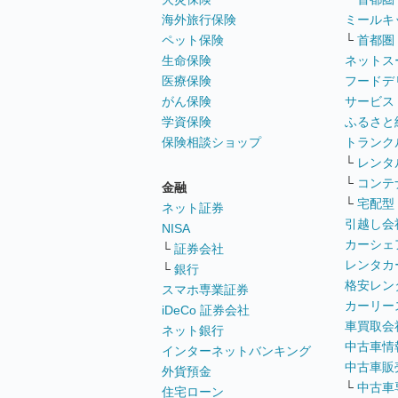
海外旅行保険
ミールキ
ペット保険
└
首都圏
生命保険
ネットス
医療保険
フードデ
がん保険
サービス
学資保険
ふるさと
保険相談ショップ
トランク
└
レンタ
└
コンテ
金融
└
宅配型
ネット証券
引越し会
NISA
カーシェ
└
証券会社
レンタカ
└
銀行
格安レン
スマホ専業証券
カーリー
iDeCo 証券会社
車買取会
ネット銀行
中古車情
インターネットバンキング
中古車販
外貨預金
└
中古車
住宅ローン