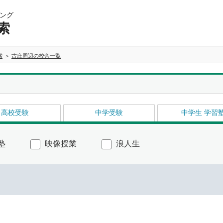
ング
索
索
古庄周辺の校舎一覧
高校受験
中学受験
中学生 学習
塾
映像授業
浪人生