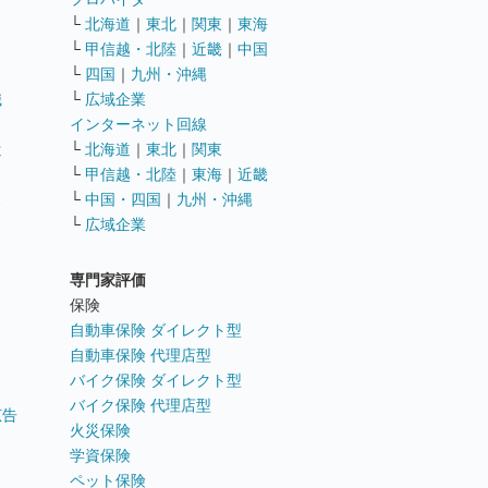
└
北海道
｜
東北
｜
関東
｜
東海
└
甲信越・北陸
｜
近畿
｜
中国
└
四国
｜
九州・沖縄
職
└
広域企業
インターネット回線
遣
└
北海道
｜
東北
｜
関東
└
甲信越・北陸
｜
東海
｜
近畿
ス
└
中国・四国
｜
九州・沖縄
└
広域企業
専門家評価
ト
保険
自動車保険 ダイレクト型
自動車保険 代理店型
バイク保険 ダイレクト型
バイク保険 代理店型
広告
火災保険
学資保険
ペット保険