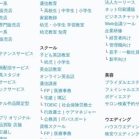
法人カーリース
ー系
通信教育
ネット印刷通販
販売店
└
高校生
｜
中学生
｜
小学生
ビジネスチャッ
売店
家庭教師
Web会議ツール
専門販売店
幼児・小学生 学習教室
企業研修
ー系
幼児教室 知育
└
経営者向け
販売店
└
管理職向け
スクール
└
若手・一般社
テナンスサービス
子ども英語教室
└
新卒向け
└
幼児
｜
小学生
画配信サービス
英会話教室
真スタジオ
美容
オンライン英会話
サービス
ブライダルエス
通信講座
ックサービス
フェイシャルエ
└
FP
｜
医療事務
ボディエステ
└
宅建
｜
簿記
ナル作品限定型
サロン検索予約
└
TOEIC
｜
社会保険労務士
└
行政書士
｜
ケアマネジャー
プリ オリジナル
└
公務員
｜
ITパスポート
ウエディング
品買取 店舗
資格スクール
ハウスウエディ
引越し
└
FP
｜
医療事務
格安ウエディン