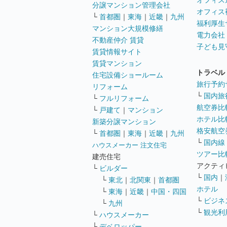
オフィス
分譲マンション管理会社
オフィス
└
首都圏
｜
東海
｜
近畿
｜
九州
福利厚生
マンション大規模修繕
電力会社
不動産仲介 賃貸
子ども見
賃貸情報サイト
賃貸マンション
トラベル
住宅設備ショールーム
旅行予約
リフォーム
└
国内旅
└
フルリフォーム
航空券比
└
戸建て
｜
マンション
ホテル比
新築分譲マンション
格安航空券
└
首都圏
｜
東海
｜
近畿
｜
九州
└
国内線
ハウスメーカー 注文住宅
ツアー比
建売住宅
アクティ
└
ビルダー
└
国内
｜
└
東北
｜
北関東
｜
首都圏
ホテル
└
東海
｜
近畿
｜
中国・四国
└
ビジネ
└
九州
└
観光利
└
ハウスメーカー
└
デベロッパー