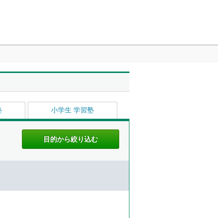
塾
小学生 学習塾