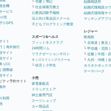
通販
└
宅建
｜
簿記
結婚相談所
複合機
└
社会保険労務士
結婚式場相談カ
サービス
公務員試験予備校
結婚式場情報サ
 小売
法人向け英会話スクール
マッチングアプ
守りGPS
子どもプログラミング教室
レジャー
スポーツ&ヘルス
映画館
サイト
フィットネスクラブ
└
北海道
｜
東北
行
｜
海外旅行
24時間ジム
└
甲信越・北陸
較サイト
リラクゼーションサロン
└
近畿
｜
中国・
較サイト
キッズスイミングスクール
└
九州・沖縄
｜
 LCC
└
幼児
｜
小学生
カラオケボック
｜
国際線
テーマパーク
較サイト
小売
ビティ予約サイト
家電量販店
海外
ドラッグストア
紳士服専門店
ス利用
スーツショップ
用
カー用品店