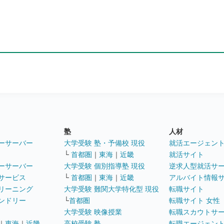
塾
人材
ーサーバー
大学受験 塾・予備校 現役
就活エージェン
└
首都圏
｜
東海
｜
近畿
就活サイト
ーサーバー
大学受験 個別指導塾 現役
逆求人型就活サ
サービス
└
首都圏
｜
東海
｜
近畿
アルバイト情報
リーニング
大学受験 難関大学特化型 現役
転職サイト
ンドリー
└
首都圏
転職サイト 女性
大学受験 映像授業
転職スカウトサ
｜
東海
｜
近畿
高校受験 塾
転職エージェン