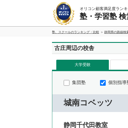
オリコン顧客満足度ランキ
塾・学習塾 検
塾、スクールのランキング・比較
静岡県の路線検
古庄周辺の校舎
大学受験
集団塾
個別指導
城南コベッツ
静岡千代田教室