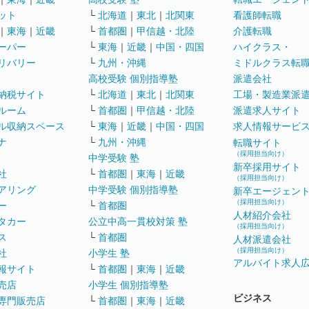
ット
└
北海道
｜
東北
｜
北関東
看護師転職
｜
東海
｜
近畿
└
首都圏
｜
甲信越・北陸
介護転職
ーパー
└
東海
｜
近畿
｜
中国・四国
ハイクラス・
リバリー
└
九州・沖縄
ミドルクラス転
高校受験 個別指導塾
派遣会社
納税サイト
└
北海道
｜
東北
｜
北関東
工場・製造業派
ルーム
└
首都圏
｜
甲信越・北陸
派遣求人サイト
ル収納スペース
└
東海
｜
近畿
｜
中国・四国
求人情報サービ
ナ
└
九州・沖縄
転職サイト
（採用担当向け）
中学受験 塾
新卒採用サイト
社
└
首都圏
｜
東海
｜
近畿
（採用担当向け）
アリング
中学受験 個別指導塾
新卒エージェン
（採用担当向け）
ー
└
首都圏
人材紹介会社
タカー
公立中高一貫校対策 塾
（採用担当向け）
ス
└
首都圏
人材派遣会社
（採用担当向け）
社
小学生 塾
アルバイト求人
報サイト
└
首都圏
｜
東海
｜
近畿
売店
小学生 個別指導塾
ビジネス
専門販売店
└
首都圏
｜
東海
｜
近畿