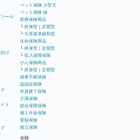
ペット保険 小型犬
ペット保険 猫
トツール
医療保険商品
└
終身型
｜
定期型
└
引受基準緩和型
生命保険商品
└
終身型
｜
定期型
員向け
└
収入保障保険
がん保険商品
└
終身型
｜
定期型
就業不能保険
テ
認知症保険
ステ
外貨建て保険
介護保険
サイト
総合保障保険
個人年金保険
変額保険
積立保険
ング
グ
金融