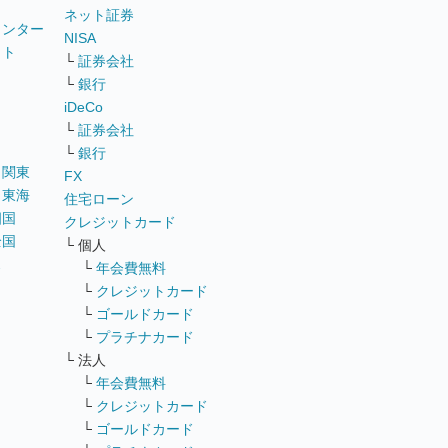
ネット証券
ウンター
NISA
イト
└
証券会社
リ
└
銀行
iDeCo
└
証券会社
└
銀行
｜
関東
FX
｜
東海
住宅ローン
四国
クレジットカード
全国
└ 個人
ス
└
年会費無料
└
クレジットカード
└
ゴールドカード
└
プラチナカード
└ 法人
└
年会費無料
└
クレジットカード
└
ゴールドカード