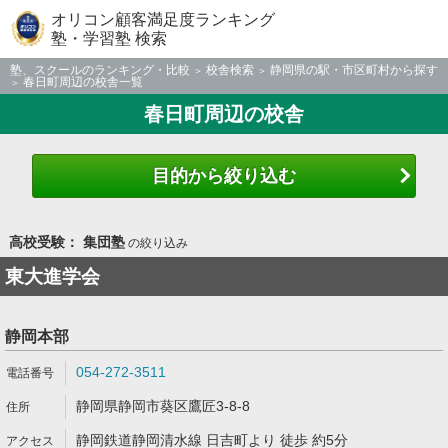
オリコン顧客満足度ランキング
塾・学習塾 検索
塾、スクールのランキング・比較
校舎検索
静岡県の駅・市区町村から探す
春日町周辺の校舎一覧
春日町周辺の校舎
目的から絞り込む
高校受験： 集団塾
の絞り込み
東大進学会
静岡本部
054-272-3511
静岡県静岡市葵区鷹匠3-8-8
静岡鉄道静岡清水線 日吉町より 徒歩 約5分