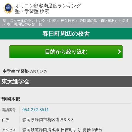
オリコン顧客満足度ランキング
塾・学習塾 検索
塾、スクールのランキング・比較
校舎検索
静岡県の駅・市区町村から探す
春日町周辺の校舎一覧
春日町周辺の校舎
目的から絞り込む
中学生 学習塾
の絞り込み
東大進学会
静岡本部
054-272-3511
静岡県静岡市葵区鷹匠3-8-8
静岡鉄道静岡清水線 日吉町より 徒歩 約5分