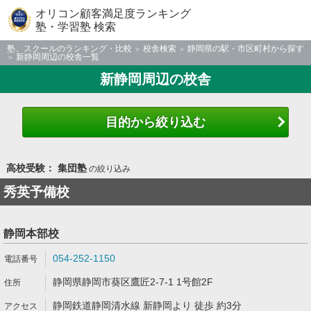
オリコン顧客満足度ランキング
塾・学習塾 検索
塾、スクールのランキング・比較
校舎検索
静岡県の駅・市区町村から探す
新静岡周辺の校舎一覧
新静岡周辺の校舎
目的から絞り込む
高校受験： 集団塾
の絞り込み
秀英予備校
静岡本部校
054-252-1150
静岡県静岡市葵区鷹匠2-7-1 1号館2F
静岡鉄道静岡清水線 新静岡より 徒歩 約3分