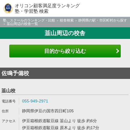
オリコン顧客満足度ランキング
塾・学習塾 検索
塾、スクールのランキング・比較
校舎検索
静岡県の駅・市区町村から探す
韮山周辺の校舎一覧
韮山周辺の校舎
目的から絞り込む
佐鳴予備校
韮山校
055-949-2971
静岡県伊豆の国市四日町105
伊豆箱根鉄道駿豆線 韮山より 徒歩 約6分
伊豆箱根鉄道駿豆線 原木より 徒歩 約17分