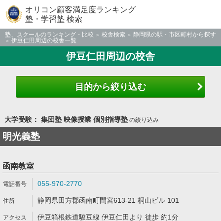
オリコン顧客満足度ランキング
塾・学習塾 検索
塾、スクールのランキング・比較
校舎検索
静岡県の駅・市区町村から探す
伊豆仁田周辺の校舎一覧
伊豆仁田周辺の校舎
目的から絞り込む
大学受験： 集団塾 映像授業 個別指導塾
の絞り込み
明光義塾
函南教室
055-970-2770
静岡県田方郡函南町間宮613-21 桐山ビル 101
伊豆箱根鉄道駿豆線 伊豆仁田より 徒歩 約1分