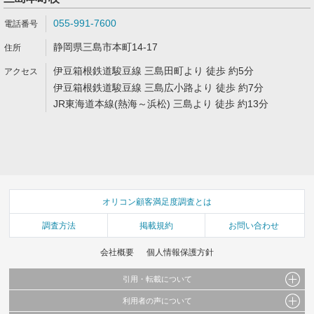
055-991-7600
静岡県三島市本町14-17
伊豆箱根鉄道駿豆線 三島田町より 徒歩 約5分
伊豆箱根鉄道駿豆線 三島広小路より 徒歩 約7分
JR東海道本線(熱海～浜松) 三島より 徒歩 約13分
オリコン顧客満足度調査とは
調査方法
掲載規約
お問い合わせ
会社概要
個人情報保護方針
引用・転載について
利用者の声について
当サイトで公開されている情報（文字、写真、イラスト、画像データ等）及びこれらの配