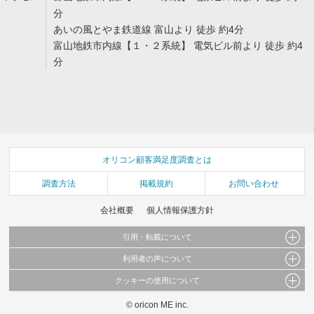
分
あいの風とやま鉄道線 富山より 徒歩 約4分
富山地鉄市内線【１・２系統】 電気ビル前より 徒歩 約4
分
オリコン顧客満足度調査とは
調査方法
掲載規約
お問い合わせ
会社概要
個人情報保護方針
引用・転載について
利用者の声について
当サイトで公開されている情報（文字、写真、イラスト、画像データ等）及びこれらの配
置・編集および構造などについての著作権は株式会社oricon MEに帰属しております。
クッキーの使用について
当サイトに掲載している内容はすべてサービスの利用者が提出された見解・感想です。
これらの情報を権利者の許可なく無断転載・複製などの二次利用を行うことは固く禁じて
弊社が内容について正確性を含め一切保証するものではありません。
おります。
© oricon ME inc.
このサイトでは Cookie を使用して、ユーザーに合わせたコンテンツや広告の表示、ソー
弊社の見解・ 意見ではないことをご理解いただいた上でご覧ください。