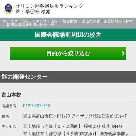
オリコン顧客満足度ランキング
塾・学習塾 検索
塾、スクールのランキング・比較
校舎検索
富山県の駅・市区町村から探す
国際会議場前周辺の校舎一覧
国際会議場前周辺の校舎
目的から絞り込む
能力開発センター
富山本校
0120-807-713
富山県富山市桜木町1-29 アイザック城址公園前ビル4F
富山地鉄市内線【１・２系統】 桜橋より 徒歩 約4分
富山地鉄富山都心線【３系統(環状線)】 国際会議場前よ