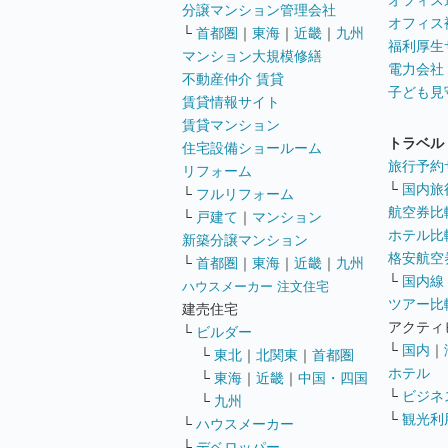
オフィス
分譲マンション管理会社
オフィス
└
首都圏
｜
東海
｜
近畿
｜
九州
福利厚生
マンション大規模修繕
電力会社
不動産仲介 賃貸
子ども見
賃貸情報サイト
賃貸マンション
トラベル
住宅設備ショールーム
旅行予約
リフォーム
└
国内旅
└
フルリフォーム
航空券比
└
戸建て
｜
マンション
ホテル比
新築分譲マンション
格安航空券
└
首都圏
｜
東海
｜
近畿
｜
九州
└
国内線
ハウスメーカー 注文住宅
ツアー比
建売住宅
アクティ
└
ビルダー
└
国内
｜
└
東北
｜
北関東
｜
首都圏
ホテル
└
東海
｜
近畿
｜
中国・四国
└
ビジネ
└
九州
└
観光利
└
ハウスメーカー
└
デベロッパー