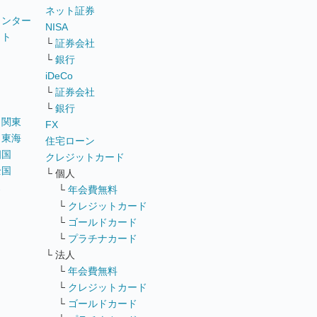
ネット証券
ウンター
NISA
イト
└
証券会社
リ
└
銀行
iDeCo
└
証券会社
└
銀行
｜
関東
FX
｜
東海
住宅ローン
四国
クレジットカード
全国
└ 個人
ス
└
年会費無料
└
クレジットカード
└
ゴールドカード
└
プラチナカード
└ 法人
└
年会費無料
└
クレジットカード
└
ゴールドカード