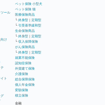
ペット保険 小型犬
ペット保険 猫
トツール
医療保険商品
└
終身型
｜
定期型
└
引受基準緩和型
生命保険商品
└
終身型
｜
定期型
員向け
└
収入保障保険
がん保険商品
└
終身型
｜
定期型
就業不能保険
テ
認知症保険
ステ
外貨建て保険
介護保険
サイト
総合保障保険
個人年金保険
変額保険
積立保険
ング
グ
金融