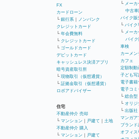
└
メーカ
FX
中古車
カードローン
バイク販
└
銀行系
｜
ノンバンク
└
バイク
クレジットカード
└
メーカ
└
年会費無料
バイク
└
クレジットカード
車検
└
ゴールドカード
カーメン
デビットカード
カフェ
キャッシュレス決済アプリ
定額制動
暗号資産取引所
子ども写
└
現物取引（仮想通貨）
電子書籍
└
証拠金取引（仮想通貨）
電子コミ
ロボアドバイザー
└
総合型
└
オリジ
住宅
└
出版社
不動産仲介 売却
マンガア
└
マンション
｜
戸建て
｜
土地
ブランド
不動産仲介 購入
オフィス
└
マンション
｜
戸建て