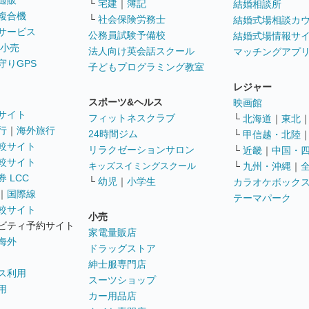
通販
└
宅建
｜
簿記
結婚相談所
複合機
└
社会保険労務士
結婚式場相談カ
サービス
公務員試験予備校
結婚式場情報サ
 小売
法人向け英会話スクール
マッチングアプ
守りGPS
子どもプログラミング教室
レジャー
スポーツ&ヘルス
映画館
サイト
フィットネスクラブ
└
北海道
｜
東北
行
｜
海外旅行
24時間ジム
└
甲信越・北陸
較サイト
リラクゼーションサロン
└
近畿
｜
中国・
較サイト
キッズスイミングスクール
└
九州・沖縄
｜
 LCC
└
幼児
｜
小学生
カラオケボック
｜
国際線
テーマパーク
較サイト
小売
ビティ予約サイト
家電量販店
海外
ドラッグストア
紳士服専門店
ス利用
スーツショップ
用
カー用品店