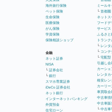
海外旅行保険
ミールキ
ペット保険
└
首都圏
生命保険
ネットス
医療保険
フードデ
がん保険
サービス
学資保険
ふるさと
保険相談ショップ
トランク
└
レンタ
└
コンテ
金融
└
宅配型
ネット証券
引越し会
NISA
カーシェ
└
証券会社
レンタカ
└
銀行
格安レン
スマホ専業証券
カーリー
iDeCo 証券会社
車買取会
ネット銀行
中古車情
インターネットバンキング
中古車販
外貨預金
└
中古車
住宅ローン