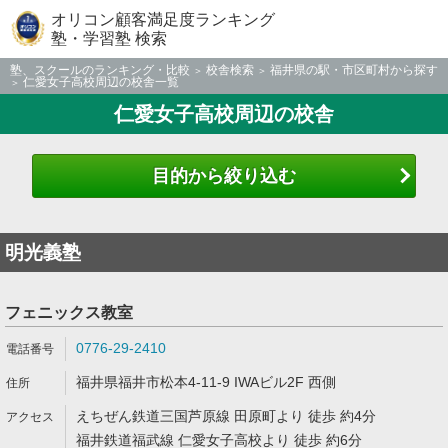
オリコン顧客満足度ランキング
塾・学習塾 検索
塾、スクールのランキング・比較
校舎検索
福井県の駅・市区町村から探す
仁愛女子高校周辺の校舎一覧
仁愛女子高校周辺の校舎
目的から絞り込む
明光義塾
フェニックス教室
0776-29-2410
福井県福井市松本4-11-9 IWAビル2F 西側
えちぜん鉄道三国芦原線 田原町より 徒歩 約4分
福井鉄道福武線 仁愛女子高校より 徒歩 約6分