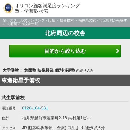
オリコン顧客満足度ランキング
塾・学習塾 検索
塾、スクールのランキング・比較
校舎検索
福井県の駅・市区町村から探す
北府周辺の校舎一覧
北府周辺の校舎
目的から絞り込む
大学受験： 集団塾 映像授業 個別指導塾
の絞り込み
東進衛星予備校
武生駅前校
0120-104-531
福井県越前市蓬菜町2-18 納村第1ビル
JR北陸本線(米原～金沢) 武生より 徒歩 約6分