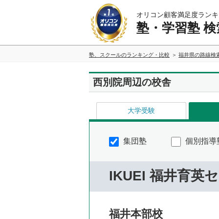
オリコン顧客満足度ランキ
塾・学習塾 検
塾、スクールのランキング・比較
福井県の路線検
西別院周辺の校舎
大学受験
集団塾
個別指導
IKUEI 福井育英
福井本部校