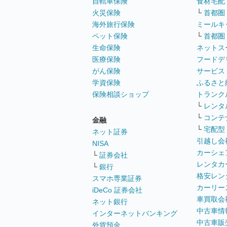
自転車保険
食材宅配
火災保険
└
首都圏
海外旅行保険
ミールキ
ペット保険
└
首都圏
生命保険
ネットス
医療保険
フードデ
がん保険
サービス
学資保険
ふるさと
保険相談ショップ
トランク
└
レンタ
└
コンテ
金融
└
宅配型
ネット証券
引越し会
NISA
カーシェ
└
証券会社
レンタカ
└
銀行
格安レン
スマホ専業証券
カーリー
iDeCo 証券会社
車買取会
ネット銀行
中古車情
インターネットバンキング
中古車販
外貨預金