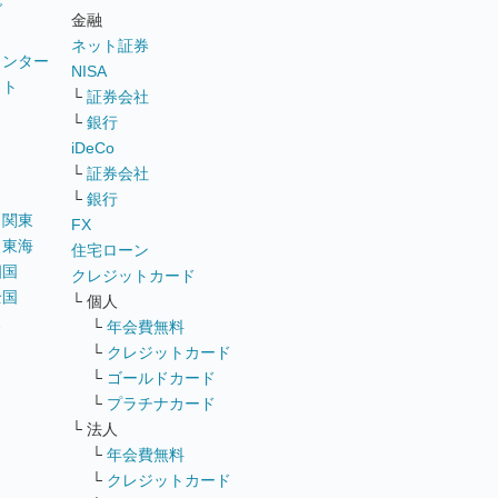
グ
金融
ネット証券
ウンター
NISA
イト
└
証券会社
リ
└
銀行
iDeCo
└
証券会社
└
銀行
｜
関東
FX
｜
東海
住宅ローン
四国
クレジットカード
全国
└ 個人
ス
└
年会費無料
└
クレジットカード
└
ゴールドカード
└
プラチナカード
└ 法人
└
年会費無料
└
クレジットカード