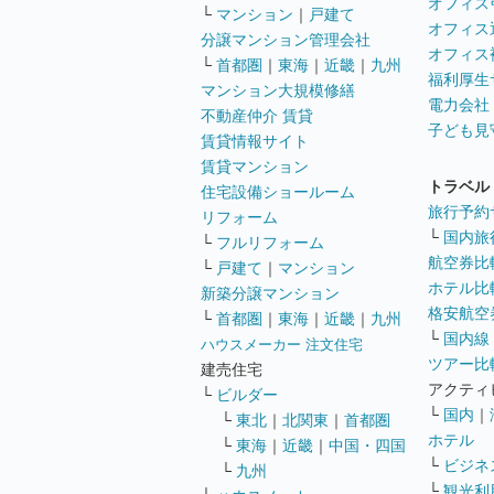
オフィス
└
マンション
｜
戸建て
オフィス
分譲マンション管理会社
オフィス
└
首都圏
｜
東海
｜
近畿
｜
九州
福利厚生
マンション大規模修繕
電力会社
不動産仲介 賃貸
子ども見
賃貸情報サイト
賃貸マンション
トラベル
住宅設備ショールーム
旅行予約
リフォーム
└
国内旅
└
フルリフォーム
航空券比
└
戸建て
｜
マンション
ホテル比
新築分譲マンション
格安航空券
└
首都圏
｜
東海
｜
近畿
｜
九州
└
国内線
ハウスメーカー 注文住宅
ツアー比
建売住宅
アクティ
└
ビルダー
└
国内
｜
└
東北
｜
北関東
｜
首都圏
ホテル
└
東海
｜
近畿
｜
中国・四国
└
ビジネ
└
九州
└
観光利