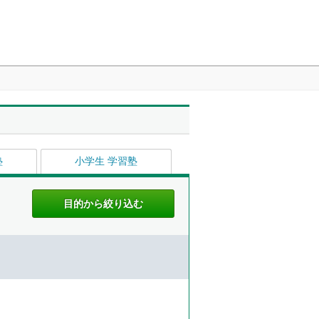
塾
小学生 学習塾