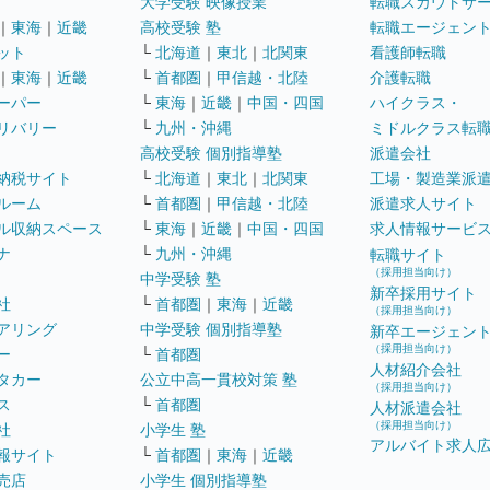
大学受験 映像授業
転職スカウトサ
｜
東海
｜
近畿
高校受験 塾
転職エージェン
ット
└
北海道
｜
東北
｜
北関東
看護師転職
｜
東海
｜
近畿
└
首都圏
｜
甲信越・北陸
介護転職
ーパー
└
東海
｜
近畿
｜
中国・四国
ハイクラス・
リバリー
└
九州・沖縄
ミドルクラス転
高校受験 個別指導塾
派遣会社
納税サイト
└
北海道
｜
東北
｜
北関東
工場・製造業派
ルーム
└
首都圏
｜
甲信越・北陸
派遣求人サイト
ル収納スペース
└
東海
｜
近畿
｜
中国・四国
求人情報サービ
ナ
└
九州・沖縄
転職サイト
（採用担当向け）
中学受験 塾
新卒採用サイト
社
└
首都圏
｜
東海
｜
近畿
（採用担当向け）
アリング
中学受験 個別指導塾
新卒エージェン
（採用担当向け）
ー
└
首都圏
人材紹介会社
タカー
公立中高一貫校対策 塾
（採用担当向け）
ス
└
首都圏
人材派遣会社
（採用担当向け）
社
小学生 塾
アルバイト求人
報サイト
└
首都圏
｜
東海
｜
近畿
売店
小学生 個別指導塾