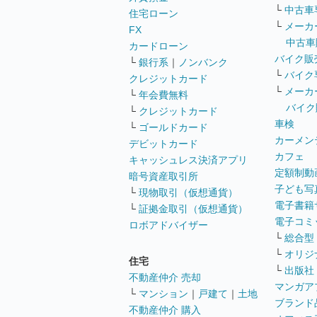
└
中古車
住宅ローン
└
メーカ
FX
中古車
カードローン
バイク販
└
銀行系
｜
ノンバンク
└
バイク
クレジットカード
└
メーカ
└
年会費無料
バイク
└
クレジットカード
車検
└
ゴールドカード
カーメン
デビットカード
カフェ
キャッシュレス決済アプリ
定額制動
暗号資産取引所
子ども写
└
現物取引（仮想通貨）
電子書籍
└
証拠金取引（仮想通貨）
電子コミ
ロボアドバイザー
└
総合型
└
オリジ
住宅
└
出版社
不動産仲介 売却
マンガア
└
マンション
｜
戸建て
｜
土地
ブランド
不動産仲介 購入