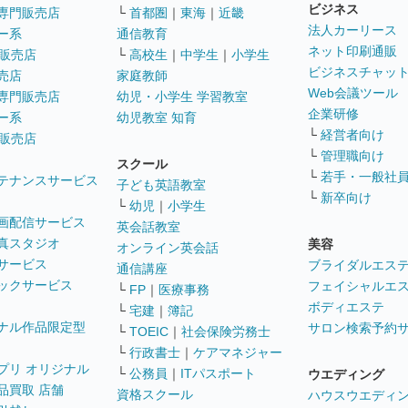
ビジネス
専門販売店
└
首都圏
｜
東海
｜
近畿
法人カーリース
ー系
通信教育
ネット印刷通販
販売店
└
高校生
｜
中学生
｜
小学生
ビジネスチャッ
売店
家庭教師
Web会議ツール
専門販売店
幼児・小学生 学習教室
企業研修
ー系
幼児教室 知育
└
経営者向け
販売店
└
管理職向け
スクール
└
若手・一般社
テナンスサービス
子ども英語教室
└
新卒向け
└
幼児
｜
小学生
画配信サービス
英会話教室
真スタジオ
美容
オンライン英会話
サービス
ブライダルエス
通信講座
ックサービス
フェイシャルエ
└
FP
｜
医療事務
ボディエステ
└
宅建
｜
簿記
ナル作品限定型
サロン検索予約
└
TOEIC
｜
社会保険労務士
└
行政書士
｜
ケアマネジャー
プリ オリジナル
└
公務員
｜
ITパスポート
ウエディング
品買取 店舗
資格スクール
ハウスウエディ