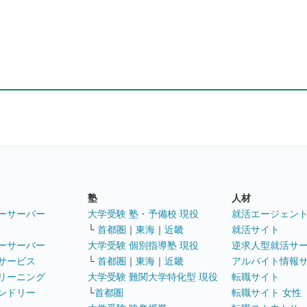
塾
人材
ーサーバー
大学受験 塾・予備校 現役
就活エージェン
└
首都圏
｜
東海
｜
近畿
就活サイト
ーサーバー
大学受験 個別指導塾 現役
逆求人型就活サ
サービス
└
首都圏
｜
東海
｜
近畿
アルバイト情報
リーニング
大学受験 難関大学特化型 現役
転職サイト
ンドリー
└
首都圏
転職サイト 女性