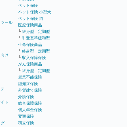
ペット保険
ペット保険 小型犬
ペット保険 猫
トツール
医療保険商品
└
終身型
｜
定期型
└
引受基準緩和型
生命保険商品
└
終身型
｜
定期型
員向け
└
収入保障保険
がん保険商品
└
終身型
｜
定期型
就業不能保険
テ
認知症保険
ステ
外貨建て保険
介護保険
サイト
総合保障保険
個人年金保険
変額保険
積立保険
ング