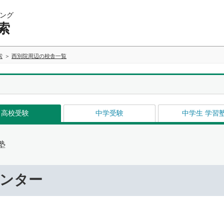
ング
索
索
西別院周辺の校舎一覧
高校受験
中学受験
中学生 学習
塾
センター