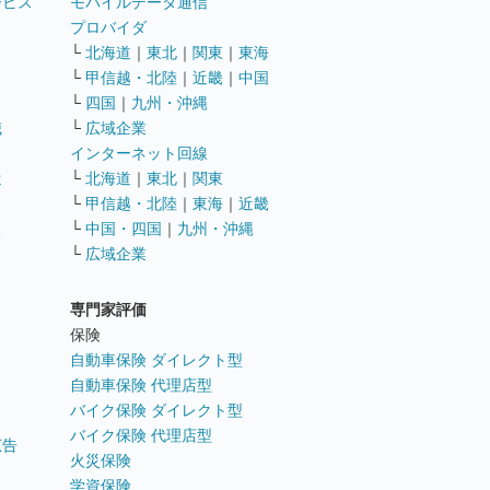
ービス
モバイルデータ通信
ト
プロバイダ
└
北海道
｜
東北
｜
関東
｜
東海
└
甲信越・北陸
｜
近畿
｜
中国
└
四国
｜
九州・沖縄
職
└
広域企業
インターネット回線
遣
└
北海道
｜
東北
｜
関東
└
甲信越・北陸
｜
東海
｜
近畿
ス
└
中国・四国
｜
九州・沖縄
└
広域企業
専門家評価
ト
保険
自動車保険 ダイレクト型
自動車保険 代理店型
バイク保険 ダイレクト型
バイク保険 代理店型
広告
火災保険
学資保険