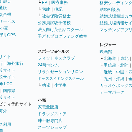
引越し
└
FP
｜
医療事務
格安ウエディン
通販
└
宅建
｜
簿記
結婚相談所
複合機
└
社会保険労務士
結婚式場相談カ
サービス
公務員試験予備校
結婚式場情報サ
 小売
法人向け英会話スクール
マッチングアプ
守りGPS
子どもプログラミング教室
レジャー
スポーツ&ヘルス
映画館
サイト
フィットネスクラブ
└
北海道
｜
東北
行
｜
海外旅行
24時間ジム
└
甲信越・北陸
較サイト
リラクゼーションサロン
└
近畿
｜
中国・
較サイト
キッズスイミングスクール
└
九州・沖縄
｜
 LCC
└
幼児
｜
小学生
カラオケボック
｜
国際線
テーマパーク
較サイト
小売
ビティ予約サイト
家電量販店
海外
ドラッグストア
紳士服専門店
ス利用
スーツショップ
用