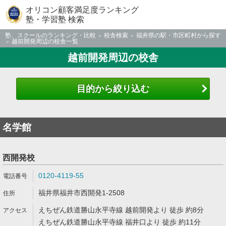
オリコン顧客満足度ランキング
塾・学習塾 検索
塾、スクールのランキング・比較
校舎検索
福井県の駅・市区町村から探す
越前開発周辺の校舎一覧
越前開発周辺の校舎
目的から絞り込む
名学館
西開発校
0120-4119-55
福井県福井市西開発1-2508
えちぜん鉄道勝山永平寺線 越前開発より 徒歩 約8分
えちぜん鉄道勝山永平寺線 福井口より 徒歩 約11分