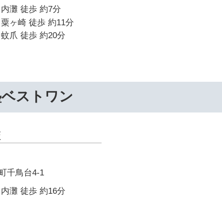
内灘 徒歩 約7分
粟ヶ崎 徒歩 約11分
蚊爪 徒歩 約20分
塾ベストワン
校
千鳥台4-1
内灘 徒歩 約16分