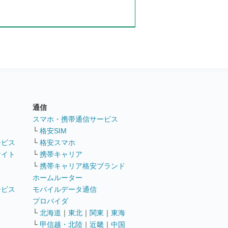
通信
ト
スマホ・携帯通信サービス
└
格安SIM
ービス
└
格安スマホ
サイト
└
携帯キャリア
└
携帯キャリア格安ブランド
ホームルーター
ービス
モバイルデータ通信
ト
プロバイダ
└
北海道
｜
東北
｜
関東
｜
東海
└
甲信越・北陸
｜
近畿
｜
中国