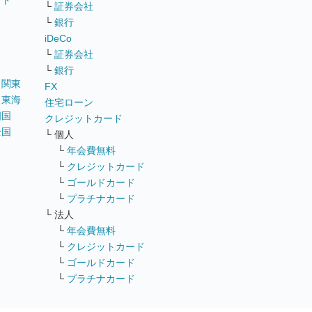
イト
└
証券会社
リ
└
銀行
iDeCo
└
証券会社
└
銀行
｜
関東
FX
｜
東海
住宅ローン
四国
クレジットカード
全国
└ 個人
ス
└
年会費無料
└
クレジットカード
└
ゴールドカード
└
プラチナカード
└ 法人
└
年会費無料
└
クレジットカード
└
ゴールドカード
└
プラチナカード