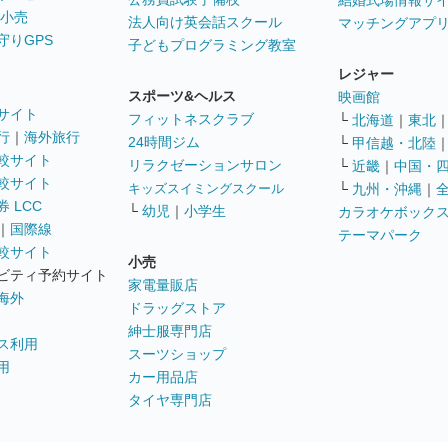
結婚式場情報サ
 小売
法人向け英会話スクール
マッチングアプ
守りGPS
子どもプログラミング教室
レジャー
スポーツ&ヘルス
映画館
サイト
フィットネスクラブ
└
北海道
｜
東北
行
｜
海外旅行
24時間ジム
└
甲信越・北陸
較サイト
リラクゼーションサロン
└
近畿
｜
中国・
較サイト
キッズスイミングスクール
└
九州・沖縄
｜
 LCC
└
幼児
｜
小学生
カラオケボック
｜
国際線
テーマパーク
較サイト
小売
ビティ予約サイト
家電量販店
海外
ドラッグストア
紳士服専門店
ス利用
スーツショップ
用
カー用品店
タイヤ専門店