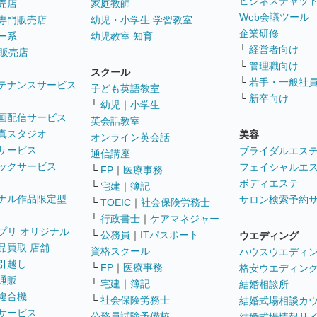
ビジネスチャッ
売店
家庭教師
Web会議ツール
専門販売店
幼児・小学生 学習教室
企業研修
ー系
幼児教室 知育
└
経営者向け
販売店
└
管理職向け
スクール
└
若手・一般社
テナンスサービス
子ども英語教室
└
新卒向け
└
幼児
｜
小学生
画配信サービス
英会話教室
真スタジオ
美容
オンライン英会話
サービス
ブライダルエス
通信講座
ックサービス
フェイシャルエ
└
FP
｜
医療事務
ボディエステ
└
宅建
｜
簿記
ナル作品限定型
サロン検索予約
└
TOEIC
｜
社会保険労務士
└
行政書士
｜
ケアマネジャー
プリ オリジナル
└
公務員
｜
ITパスポート
ウエディング
品買取 店舗
資格スクール
ハウスウエディ
引越し
└
FP
｜
医療事務
格安ウエディン
通販
└
宅建
｜
簿記
結婚相談所
複合機
└
社会保険労務士
結婚式場相談カ
サービス
公務員試験予備校