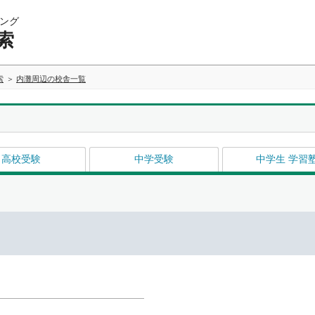
ング
索
索
内灘周辺の校舎一覧
高校受験
中学受験
中学生 学習