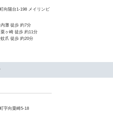
向陽台1-198 メイリンビ
内灘 徒歩 約7分
粟ヶ崎 徒歩 約11分
蚊爪 徒歩 約20分
ー
字向粟崎5-18