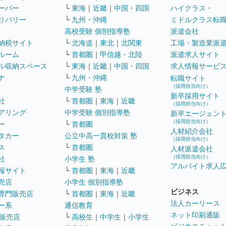
ーパー
└
東海
｜
近畿
｜
中国・四国
ハイクラス・
リバリー
└
九州・沖縄
ミドルクラス転
高校受験 個別指導塾
派遣会社
納税サイト
└
北海道
｜
東北
｜
北関東
工場・製造業派
ルーム
└
首都圏
｜
甲信越・北陸
派遣求人サイト
ル収納スペース
└
東海
｜
近畿
｜
中国・四国
求人情報サービ
ナ
└
九州・沖縄
転職サイト
（採用担当向け）
中学受験 塾
新卒採用サイト
社
└
首都圏
｜
東海
｜
近畿
（採用担当向け）
アリング
中学受験 個別指導塾
新卒エージェン
（採用担当向け）
ー
└
首都圏
人材紹介会社
タカー
公立中高一貫校対策 塾
（採用担当向け）
ス
└
首都圏
人材派遣会社
（採用担当向け）
社
小学生 塾
アルバイト求人
報サイト
└
首都圏
｜
東海
｜
近畿
売店
小学生 個別指導塾
ビジネス
専門販売店
└
首都圏
｜
東海
｜
近畿
法人カーリース
ー系
通信教育
ネット印刷通販
販売店
└
高校生
｜
中学生
｜
小学生