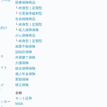
トツール
医療保険商品
└
終身型
｜
定期型
└
引受基準緩和型
生命保険商品
└
終身型
｜
定期型
員向け
└
収入保障保険
がん保険商品
└
終身型
｜
定期型
就業不能保険
テ
認知症保険
ステ
外貨建て保険
介護保険
サイト
総合保障保険
個人年金保険
変額保険
積立保険
ング
グ
金融
ネット証券
ウンター
NISA