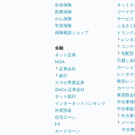
生命保険
ネットス
医療保険
フードデ
がん保険
サービス
学資保険
ふるさと
保険相談ショップ
トランク
└
レンタ
└
コンテ
金融
└
宅配型
ネット証券
引越し会
NISA
カーシェ
└
証券会社
レンタカ
└
銀行
格安レン
スマホ専業証券
カーリー
iDeCo 証券会社
車買取会
ネット銀行
中古車情
インターネットバンキング
中古車販
外貨預金
└
中古車
住宅ローン
└
メーカ
FX
中古車
カードローン