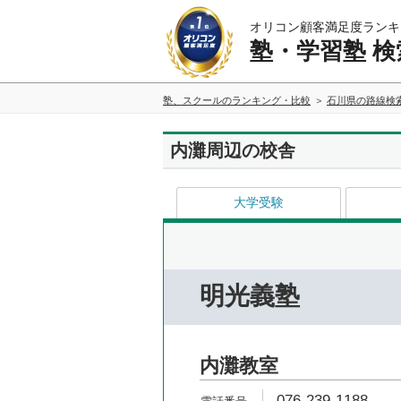
オリコン顧客満足度ランキ
塾・学習塾 検
塾、スクールのランキング・比較
石川県の路線検
内灘周辺の校舎
大学受験
明光義塾
内灘教室
076-239-1188