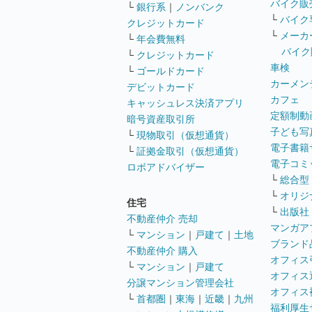
バイク販
└
銀行系
｜
ノンバンク
└
バイク
クレジットカード
└
メーカ
└
年会費無料
バイク
└
クレジットカード
車検
└
ゴールドカード
カーメン
デビットカード
カフェ
キャッシュレス決済アプリ
定額制動
暗号資産取引所
子ども写
└
現物取引（仮想通貨）
電子書籍
└
証拠金取引（仮想通貨）
電子コミ
ロボアドバイザー
└
総合型
└
オリジ
住宅
└
出版社
不動産仲介 売却
マンガア
└
マンション
｜
戸建て
｜
土地
ブランド
不動産仲介 購入
オフィス
└
マンション
｜
戸建て
オフィス
分譲マンション管理会社
オフィス
└
首都圏
｜
東海
｜
近畿
｜
九州
福利厚生