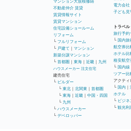
マンション大規模修繕
電力会社
不動産仲介 賃貸
子ども見
賃貸情報サイト
賃貸マンション
トラベル
住宅設備ショールーム
旅行予約
リフォーム
└
国内旅
└
フルリフォーム
航空券比
└
戸建て
｜
マンション
ホテル比
新築分譲マンション
格安航空券
└
首都圏
｜
東海
｜
近畿
｜
九州
└
国内線
ハウスメーカー 注文住宅
ツアー比
建売住宅
アクティ
└
ビルダー
└
国内
｜
└
東北
｜
北関東
｜
首都圏
ホテル
└
東海
｜
近畿
｜
中国・四国
└
ビジネ
└
九州
└
観光利
└
ハウスメーカー
└
デベロッパー