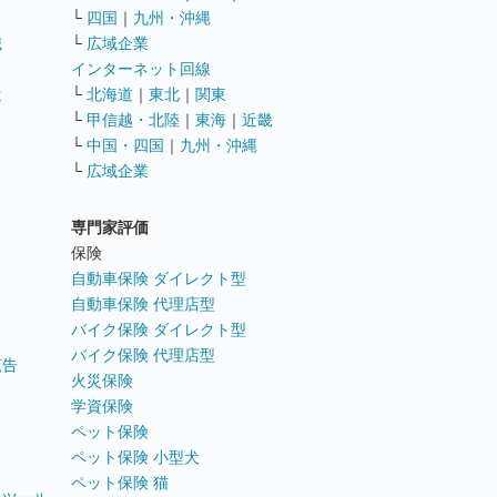
└
四国
｜
九州・沖縄
職
└
広域企業
インターネット回線
遣
└
北海道
｜
東北
｜
関東
└
甲信越・北陸
｜
東海
｜
近畿
ス
└
中国・四国
｜
九州・沖縄
└
広域企業
専門家評価
ト
保険
自動車保険 ダイレクト型
自動車保険 代理店型
バイク保険 ダイレクト型
バイク保険 代理店型
広告
火災保険
学資保険
ペット保険
ペット保険 小型犬
ペット保険 猫