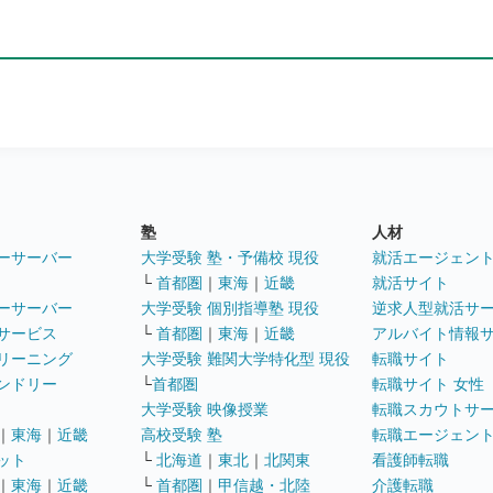
塾
人材
ーサーバー
大学受験 塾・予備校 現役
就活エージェン
└
首都圏
｜
東海
｜
近畿
就活サイト
ーサーバー
大学受験 個別指導塾 現役
逆求人型就活サ
サービス
└
首都圏
｜
東海
｜
近畿
アルバイト情報
リーニング
大学受験 難関大学特化型 現役
転職サイト
ンドリー
└
首都圏
転職サイト 女性
大学受験 映像授業
転職スカウトサ
｜
東海
｜
近畿
高校受験 塾
転職エージェン
ット
└
北海道
｜
東北
｜
北関東
看護師転職
｜
東海
｜
近畿
└
首都圏
｜
甲信越・北陸
介護転職