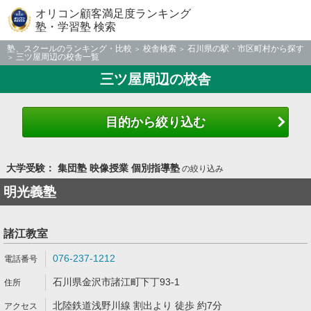
オリコン顧客満足度ランキング
塾・学習塾 検索
塾、スクールのランキング・比較
校舎検索
石川県の駅・市区町村から探す
三ツ屋周辺の校舎一覧
三ツ屋周辺の校舎
目的から絞り込む
大学受験： 集団塾 映像授業 個別指導塾
の絞り込み
明光義塾
諸江教室
076-237-1212
石川県金沢市諸江町下丁93-1
北陸鉄道浅野川線 割出より 徒歩 約7分