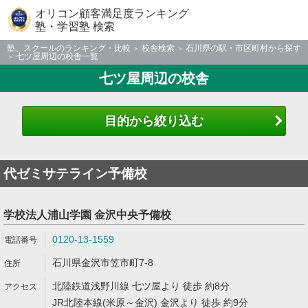
オリコン顧客満足度ランキング
塾・学習塾 検索
塾、スクールのランキング・比較
校舎検索
石川県の駅・市区町村から探す
七ツ屋周辺の校舎一覧
七ツ屋周辺の校舎
目的から絞り込む
代ゼミサテライン予備校
学校法人浦山学園 金沢中央予備校
0120-13-1559
石川県金沢市笠市町7-8
北陸鉄道浅野川線 七ツ屋より 徒歩 約8分
JR北陸本線(米原～金沢) 金沢より 徒歩 約9分