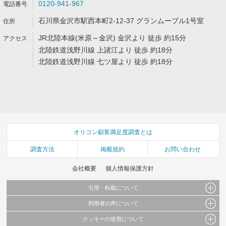
0120-941-967
石川県金沢市駅西本町2-12-37 グランムーブル1号室
JR北陸本線(米原～金沢) 金沢より 徒歩 約15分
北陸鉄道浅野川線 上諸江より 徒歩 約18分
北陸鉄道浅野川線 七ツ屋より 徒歩 約18分
オリコン顧客満足度調査とは
調査方法
掲載規約
お問い合わせ
会社概要
個人情報保護方針
引用・転載について
利用者の声について
当サイトで公開されている情報（文字、写真、イラスト、画像データ等）及びこれらの配
置・編集および構造などについての著作権は株式会社oricon MEに帰属しております。
クッキーの使用について
当サイトに掲載している内容はすべてサービスの利用者が提出された見解・感想です。
これらの情報を権利者の許可なく無断転載・複製などの二次利用を行うことは固く禁じて