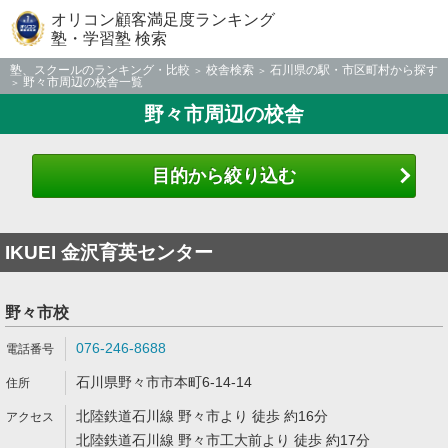
オリコン顧客満足度ランキング
塾・学習塾 検索
塾、スクールのランキング・比較
校舎検索
石川県の駅・市区町村から探す
野々市周辺の校舎一覧
野々市周辺の校舎
目的から絞り込む
IKUEI 金沢育英センター
野々市校
076-246-8688
石川県野々市市本町6-14-14
北陸鉄道石川線 野々市より 徒歩 約16分
北陸鉄道石川線 野々市工大前より 徒歩 約17分