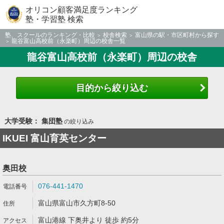
オリコン顧客満足度ランキング
塾・学習塾 検索
塾、スクールのランキング・比較
校舎検索
富山県の駅・市区町村から探す
龍谷富山高校前（永楽町）周辺の校舎一覧
龍谷富山高校前（永楽町）周辺の校舎
目的から絞り込む
大学受験： 集団塾
の絞り込み
IKUEI 富山育英センター
奥田校
076-441-1470
富山県富山市久方町8-50
富山港線 下奥井より 徒歩 約5分