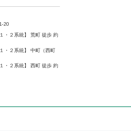
-20
・２系統】 荒町 徒歩 約
１・２系統】 中町（西町
・２系統】 西町 徒歩 約