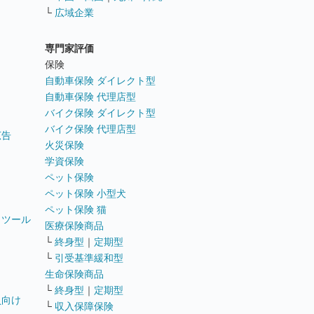
└
広域企業
専門家評価
ト
保険
自動車保険 ダイレクト型
自動車保険 代理店型
バイク保険 ダイレクト型
バイク保険 代理店型
広告
火災保険
学資保険
ペット保険
ペット保険 小型犬
ペット保険 猫
トツール
医療保険商品
└
終身型
｜
定期型
└
引受基準緩和型
生命保険商品
└
終身型
｜
定期型
員向け
└
収入保障保険