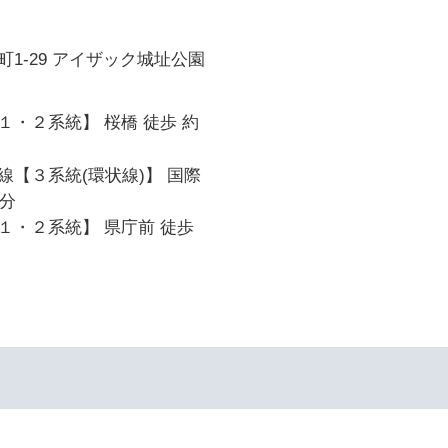
1-29 アイザック城址公園
・２系統】 桜橋 徒歩 約
線【３系統(環状線)】 国際
5分
１・２系統】 県庁前 徒歩