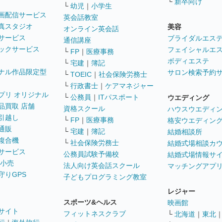
└
新卒向け
└
幼児
｜
小学生
画配信サービス
英会話教室
真スタジオ
美容
オンライン英会話
サービス
ブライダルエス
通信講座
ックサービス
フェイシャルエ
└
FP
｜
医療事務
ボディエステ
└
宅建
｜
簿記
ナル作品限定型
サロン検索予約
└
TOEIC
｜
社会保険労務士
└
行政書士
｜
ケアマネジャー
プリ オリジナル
└
公務員
｜
ITパスポート
ウエディング
品買取 店舗
資格スクール
ハウスウエディ
引越し
└
FP
｜
医療事務
格安ウエディン
通販
└
宅建
｜
簿記
結婚相談所
複合機
└
社会保険労務士
結婚式場相談カ
サービス
公務員試験予備校
結婚式場情報サ
 小売
法人向け英会話スクール
マッチングアプ
守りGPS
子どもプログラミング教室
レジャー
スポーツ&ヘルス
映画館
サイト
フィットネスクラブ
└
北海道
｜
東北