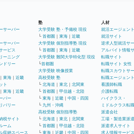
塾
人材
ーサーバー
大学受験 塾・予備校 現役
就活エージェン
└
首都圏
｜
東海
｜
近畿
就活サイト
ーサーバー
大学受験 個別指導塾 現役
逆求人型就活サ
サービス
└
首都圏
｜
東海
｜
近畿
アルバイト情報
リーニング
大学受験 難関大学特化型 現役
転職サイト
ンドリー
└
首都圏
転職サイト 女性
大学受験 映像授業
転職スカウトサ
｜
東海
｜
近畿
高校受験 塾
転職エージェン
ット
└
北海道
｜
東北
｜
北関東
看護師転職
｜
東海
｜
近畿
└
首都圏
｜
甲信越・北陸
介護転職
ーパー
└
東海
｜
近畿
｜
中国・四国
ハイクラス・
リバリー
└
九州・沖縄
ミドルクラス転
高校受験 個別指導塾
派遣会社
納税サイト
└
北海道
｜
東北
｜
北関東
工場・製造業派
ルーム
└
首都圏
｜
甲信越・北陸
派遣求人サイト
ル収納スペース
└
東海
｜
近畿
｜
中国・四国
求人情報サービ