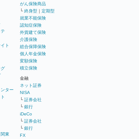
がん保険商品
└
終身型
｜
定期型
就業不能保険
テ
認知症保険
ステ
外貨建て保険
介護保険
サイト
総合保障保険
個人年金保険
変額保険
積立保険
ング
グ
金融
ネット証券
ウンター
NISA
イト
└
証券会社
リ
└
銀行
iDeCo
└
証券会社
└
銀行
｜
関東
FX