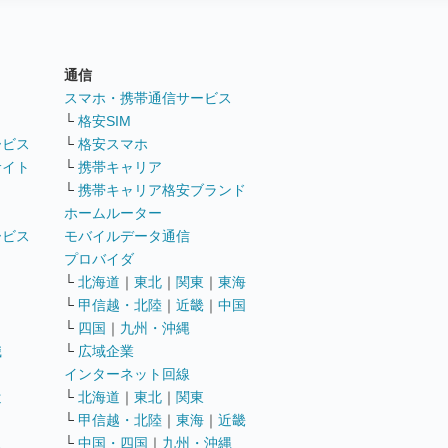
通信
ト
スマホ・携帯通信サービス
└
格安SIM
ービス
└
格安スマホ
サイト
└
携帯キャリア
└
携帯キャリア格安ブランド
ホームルーター
ービス
モバイルデータ通信
ト
プロバイダ
└
北海道
｜
東北
｜
関東
｜
東海
└
甲信越・北陸
｜
近畿
｜
中国
└
四国
｜
九州・沖縄
職
└
広域企業
インターネット回線
遣
└
北海道
｜
東北
｜
関東
└
甲信越・北陸
｜
東海
｜
近畿
ス
└
中国・四国
｜
九州・沖縄