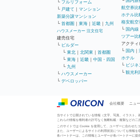
└
国内旅
└
フルリフォーム
航空券比
└
戸建て
｜
マンション
ホテル比
新築分譲マンション
格安航空券
└
首都圏
｜
東海
｜
近畿
｜
九州
└
国内線
ハウスメーカー 注文住宅
ツアー比
建売住宅
アクティ
└
ビルダー
└
国内
｜
└
東北
｜
北関東
｜
首都圏
ホテル
└
東海
｜
近畿
｜
中国・四国
└
ビジネ
└
九州
└
観光利
└
ハウスメーカー
└
デベロッパー
会社概要
ニュ
当サイトで公開されている情報（文字、写真、イラスト、画像
これらの情報を権利者の許可なく無断転載・複製などの二
このサイトでは Cookie を使用して、ユーザーに合わ
また、ユーザーによるサイトの利用状況についても情報を
各パートナーは、この情報とユーザーが各パートナーに提