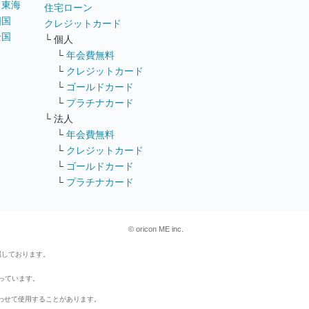
｜
東海
住宅ローン
四国
クレジットカード
全国
└ 個人
ス
└
年会費無料
└
クレジットカード
└
ゴールドカード
└
プラチナカード
└ 法人
└
年会費無料
└
クレジットカード
└
ゴールドカード
└
プラチナカード
© oricon ME inc.
属しております。
行っています。
わせて使用することがあります。