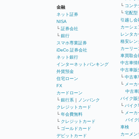
└
コンテ
金融
└
宅配型
ネット証券
引越し会
NISA
カーシェ
└
証券会社
レンタカ
└
銀行
格安レン
スマホ専業証券
カーリー
iDeCo 証券会社
車買取会
ネット銀行
中古車情
インターネットバンキング
中古車販
外貨預金
└
中古車
住宅ローン
└
メーカ
FX
中古車
カードローン
バイク販
└
銀行系
｜
ノンバンク
└
バイク
クレジットカード
└
メーカ
└
年会費無料
バイク
└
クレジットカード
車検
└
ゴールドカード
カーメン
デビットカード