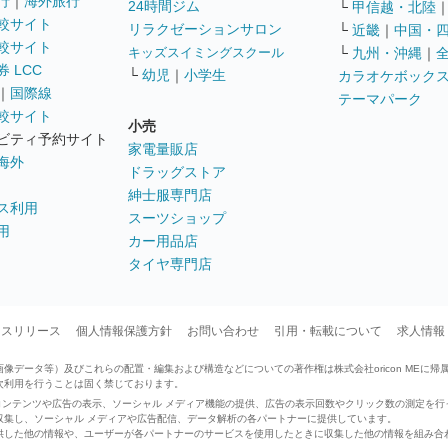
行
｜
海外旅行
24時間ジム
└
甲信越・北陸
較サイト
リラクゼーションサロン
└
近畿
｜
中国・
較サイト
キッズスイミングスクール
└
九州・沖縄
｜
 LCC
└
幼児
｜
小学生
カラオケボック
｜
国際線
テーマパーク
較サイト
小売
ビティ予約サイト
家電量販店
海外
ドラッグストア
紳士服専門店
ス利用
スーツショップ
用
カー用品店
タイヤ専門店
ースリリース
個人情報保護方針
お問い合わせ
引用・転載について
求人情報
データ等）及びこれらの配置・編集および構造などについての著作権は株式会社oricon MEに帰
次利用を行うことは固く禁じております。
せたコンテンツや広告の表示、ソーシャル メディア機能の提供、広告の表示回数やクリック数の測定を
収集し、ソーシャル メディアや広告配信、データ解析の各パートナーに提供しています。
供した他の情報や、ユーザーが各パートナーのサービスを使用したときに収集した他の情報を組み合