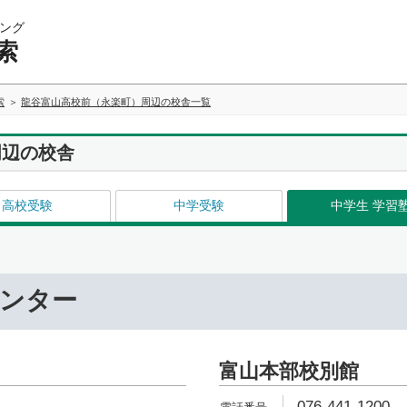
ング
索
索
龍谷富山高校前（永楽町）周辺の校舎一覧
周辺の校舎
高校受験
中学受験
中学生 学習
センター
富山本部校別館
076-441-1200