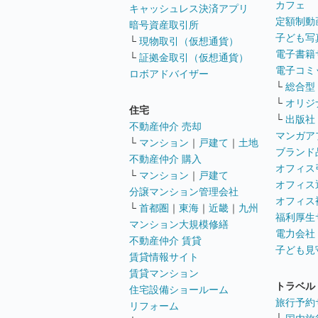
カフェ
キャッシュレス決済アプリ
定額制動
暗号資産取引所
子ども写
└
現物取引（仮想通貨）
電子書籍
└
証拠金取引（仮想通貨）
電子コミ
ロボアドバイザー
└
総合型
└
オリジ
住宅
└
出版社
不動産仲介 売却
マンガア
└
マンション
｜
戸建て
｜
土地
ブランド
不動産仲介 購入
オフィス
└
マンション
｜
戸建て
オフィス
分譲マンション管理会社
オフィス
└
首都圏
｜
東海
｜
近畿
｜
九州
福利厚生
マンション大規模修繕
電力会社
不動産仲介 賃貸
子ども見
賃貸情報サイト
賃貸マンション
トラベル
住宅設備ショールーム
旅行予約
リフォーム