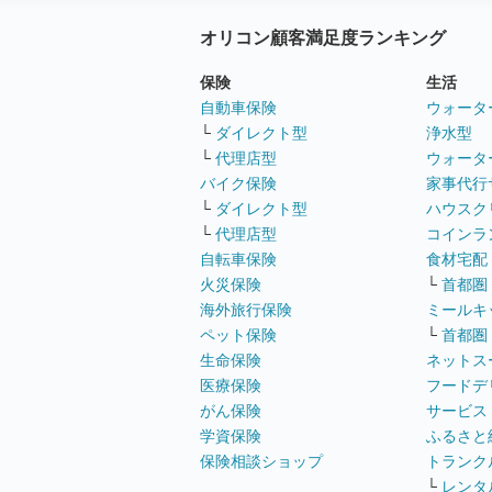
オリコン顧客満足度ランキング
保険
生活
自動車保険
ウォータ
└
ダイレクト型
浄水型
└
代理店型
ウォータ
バイク保険
家事代行
└
ダイレクト型
ハウスク
└
代理店型
コインラ
自転車保険
食材宅配
火災保険
└
首都圏
海外旅行保険
ミールキ
ペット保険
└
首都圏
生命保険
ネットス
医療保険
フードデ
がん保険
サービス
学資保険
ふるさと
保険相談ショップ
トランク
└
レンタ