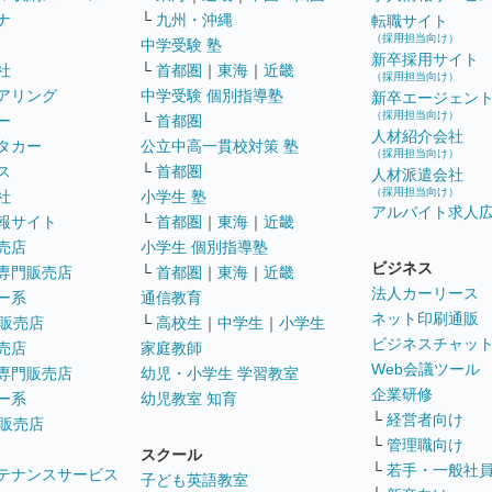
ナ
└
九州・沖縄
転職サイト
（採用担当向け）
中学受験 塾
新卒採用サイト
社
└
首都圏
｜
東海
｜
近畿
（採用担当向け）
アリング
中学受験 個別指導塾
新卒エージェン
（採用担当向け）
ー
└
首都圏
人材紹介会社
タカー
公立中高一貫校対策 塾
（採用担当向け）
ス
└
首都圏
人材派遣会社
（採用担当向け）
社
小学生 塾
アルバイト求人
報サイト
└
首都圏
｜
東海
｜
近畿
売店
小学生 個別指導塾
ビジネス
専門販売店
└
首都圏
｜
東海
｜
近畿
法人カーリース
ー系
通信教育
ネット印刷通販
販売店
└
高校生
｜
中学生
｜
小学生
ビジネスチャッ
売店
家庭教師
Web会議ツール
専門販売店
幼児・小学生 学習教室
企業研修
ー系
幼児教室 知育
└
経営者向け
販売店
└
管理職向け
スクール
└
若手・一般社
テナンスサービス
子ども英語教室