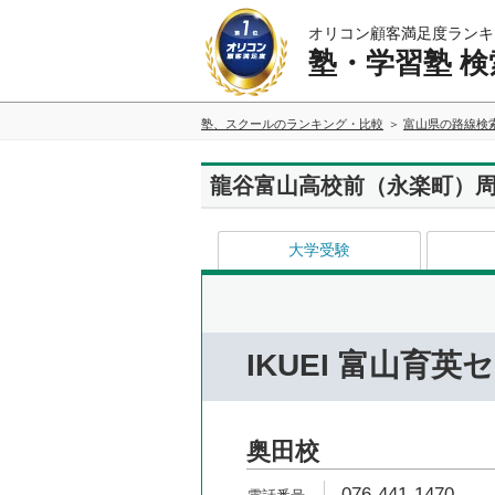
オリコン顧客満足度ランキ
塾・学習塾 検
塾、スクールのランキング・比較
富山県の路線検
龍谷富山高校前（永楽町）
大学受験
IKUEI 富山育英
奥田校
076-441-1470