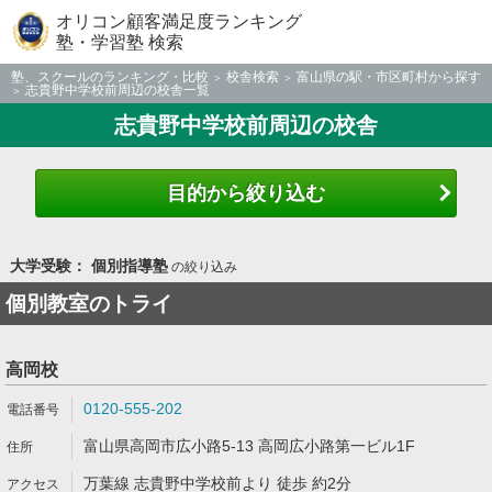
オリコン顧客満足度ランキング
塾・学習塾 検索
塾、スクールのランキング・比較
校舎検索
富山県の駅・市区町村から探す
志貴野中学校前周辺の校舎一覧
志貴野中学校前周辺の校舎
目的から絞り込む
大学受験： 個別指導塾
の絞り込み
個別教室のトライ
高岡校
0120-555-202
富山県高岡市広小路5-13 高岡広小路第一ビル1F
万葉線 志貴野中学校前より 徒歩 約2分