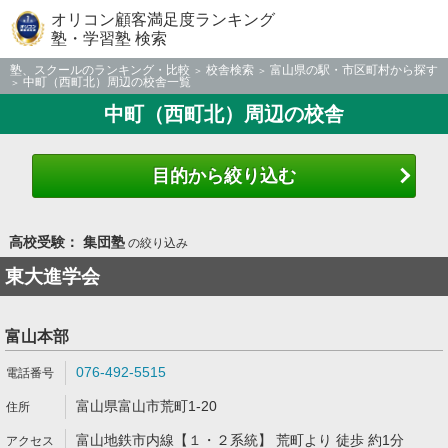
オリコン顧客満足度ランキング
塾・学習塾 検索
塾、スクールのランキング・比較
校舎検索
富山県の駅・市区町村から探す
中町（西町北）周辺の校舎一覧
中町（西町北）周辺の校舎
目的から絞り込む
高校受験： 集団塾
の絞り込み
東大進学会
富山本部
076-492-5515
富山県富山市荒町1-20
富山地鉄市内線【１・２系統】 荒町より 徒歩 約1分