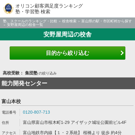
オリコン顧客満足度ランキング
塾・学習塾 検索
塾、スクールのランキング・比較
校舎検索
富山県の駅・市区町村から探す
安野屋周辺の校舎一覧
安野屋周辺の校舎
目的から絞り込む
高校受験： 集団塾
の絞り込み
能力開発センター
富山本校
0120-807-713
富山県富山市桜木町1-29 アイザック城址公園前ビル4F
富山地鉄市内線【１・２系統】 桜橋より 徒歩 約4分